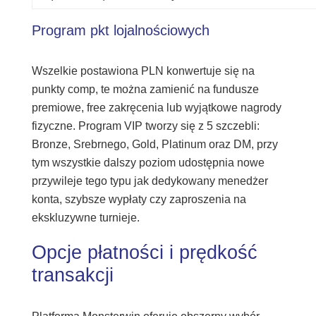
Program pkt lojalnościowych
Wszelkie postawiona PLN konwertuje się na
punkty comp, te można zamienić na fundusze
premiowe, free zakręcenia lub wyjątkowe nagrody
fizyczne. Program VIP tworzy się z 5 szczebli:
Bronze, Srebrnego, Gold, Platinum oraz DM, przy
tym wszystkie dalszy poziom udostępnia nowe
przywileje tego typu jak dedykowany menedżer
konta, szybsze wypłaty czy zaproszenia na
ekskluzywne turnieje.
Opcje płatności i prędkość
transakcji