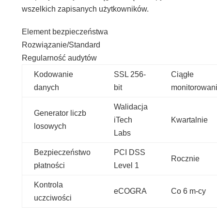
wszelkich zapisanych użytkowników.
Element bezpieczeństwa
Rozwiązanie/Standard
Regularność audytów
Kodowanie
SSL 256-
Ciągłe
danych
bit
monitorowan
Walidacja
Generator liczb
iTech
Kwartalnie
losowych
Labs
Bezpieczeństwo
PCI DSS
Rocznie
płatności
Level 1
Kontrola
eCOGRA
Co 6 m-cy
uczciwości