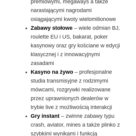
premiowymi, megaways a także
narastającymi nagrodami
osiągającymi kwoty wielomilionowe
Zabawy stołowe
– wiele odmian BJ,
roulette EU i US, bakarat, poker
kasynowy oraz gry kościane w edycji
klasycznej i z innowacyjnymi
zasadami
Kasyno na żywo
– profesjonalne
studia transmisyjne z rodzimymi
mówcami, rozgrywki realizowane
przez uprawnionych dealerów w
trybie live z możliwością interakcji
Gry instant
– zwinne zabawy typu
crash, aviator, mines a także plinko z
szybkimi wynikami i funkcją