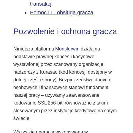
transakcji
Pomoc IT i obsługa gracza
Pozwolenie i ochrona gracza
Niniejsza platforma
Monsterwin
działa na
podstawie prawnej koncesji kasynowej
wystawionej przez szanowany organizację
nadzorczy z Kurasao (kod koncesji dostępny w
dolnej części strony). Bezpieczeństwo danych
osobowych i finansowych stanowi fundament
naszej pracy – używamy zaawansowane
kodowanie SSL 256-bit, równoważne z takim
stosowanym przez instytucje kredytowe na całym
świecie.
Wszystkie operacja wykonywana w