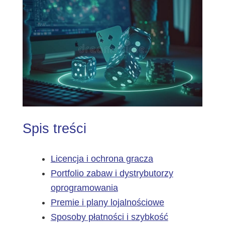
Spis treści
Licencja i ochrona gracza
Portfolio zabaw i dystrybutorzy
oprogramowania
Premie i plany lojalnościowe
Sposoby płatności i szybkość