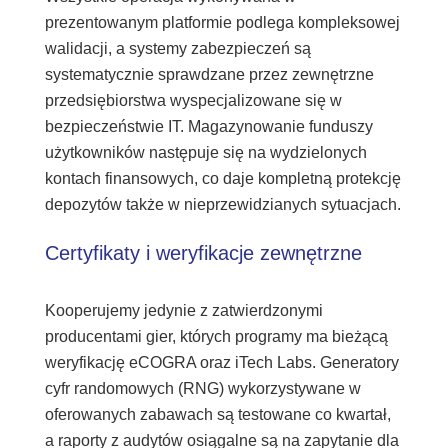
prezentowanym platformie podlega kompleksowej
walidacji, a systemy zabezpieczeń są
systematycznie sprawdzane przez zewnętrzne
przedsiębiorstwa wyspecjalizowane się w
bezpieczeństwie IT. Magazynowanie funduszy
użytkowników następuje się na wydzielonych
kontach finansowych, co daje kompletną protekcję
depozytów także w nieprzewidzianych sytuacjach.
Certyfikaty i weryfikacje zewnętrzne
Kooperujemy jedynie z zatwierdzonymi
producentami gier, których programy ma bieżącą
weryfikację eCOGRA oraz iTech Labs. Generatory
cyfr randomowych (RNG) wykorzystywane w
oferowanych zabawach są testowane co kwartał,
a raporty z audytów osiągalne są na zapytanie dla