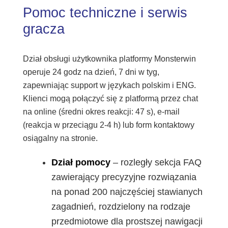
Pomoc techniczne i serwis
gracza
Dział obsługi użytkownika platformy Monsterwin
operuje 24 godz na dzień, 7 dni w tyg,
zapewniając support w językach polskim i ENG.
Klienci mogą połączyć się z platformą przez chat
na online (średni okres reakcji: 47 s), e-mail
(reakcja w przeciągu 2-4 h) lub form kontaktowy
osiągalny na stronie.
Dział pomocy
– rozległy sekcja FAQ
zawierający precyzyjne rozwiązania
na ponad 200 najczęściej stawianych
zagadnień, rozdzielony na rodzaje
przedmiotowe dla prostszej nawigacji