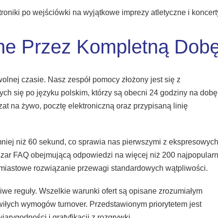
roniki po wejściówki na wyjątkowe imprezy atletyczne i koncert
ne Przez Kompletną Dob
wolnej czasie. Nasz zespół pomocy złożony jest się z
ch się po języku polskim, którzy są obecni 24 godziny na dobę
zat na żywo, pocztę elektroniczną oraz przypisaną linię
mniej niż 60 sekund, co sprawia nas pierwszymi z ekspresowyc
szar FAQ obejmującą odpowiedzi na więcej niż 200 najpopularn
hmiastowe rozwiązanie przewagi standardowych wątpliwości.
ciwe reguły. Wszelkie warunki ofert są opisane zrozumiałym
iłych wymogów turnover. Przedstawionym priorytetem jest
arygodności i gratyfikacji z rozgrywki.