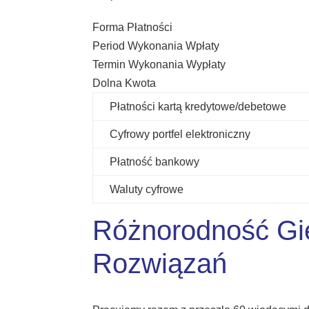
Forma Płatności
Period Wykonania Wpłaty
Termin Wykonania Wypłaty
Dolna Kwota
Płatności kartą kredytowe/debetowe
Cyfrowy portfel elektroniczny
Płatność bankowy
Waluty cyfrowe
Różnorodność Gie
Rozwiązań