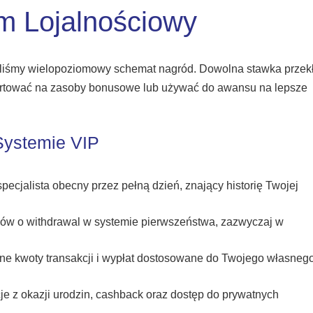
m Lojalnościowy
zyliśmy wielopoziomowy schemat nagród. Dowolna stawka przek
ertować na zasoby bonusowe lub używać do awansu na lepsze
 Systemie VIP
specjalista obecny przez pełną dzień, znający historię Twojej
ów o withdrawal w systemie pierwszeństwa, zazwyczaj w
e kwoty transakcji i wypłat dostosowane do Twojego własneg
e z okazji urodzin, cashback oraz dostęp do prywatnych