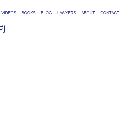
VIDEOS
BOOKS
BLOG
LAWYERS
ABOUT
CONTACT
ej