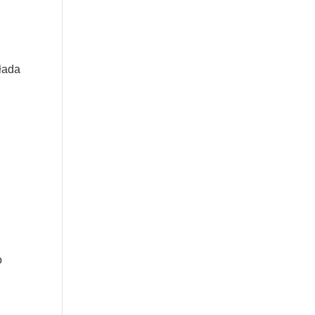
łada
o