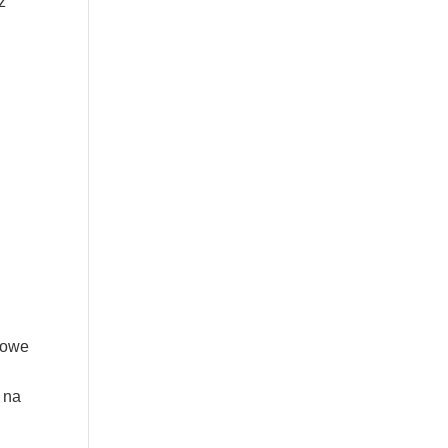
ż
wowe
 na