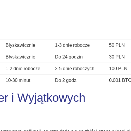
Błyskawicznie
1-3 dnie robocze
50 PLN
Błyskawicznie
Do 24 godzin
30 PLN
1-2 dnie robocze
2-5 dnie roboczych
100 PLN
10-30 minut
Do 2 godz.
0.001 BT
r i Wyjątkowych