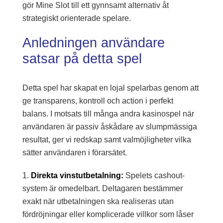
gör Mine Slot till ett gynnsamt alternativ åt
strategiskt orienterade spelare.
Anledningen användare
satsar på detta spel
Detta spel har skapat en lojal spelarbas genom att
ge transparens, kontroll och action i perfekt
balans. I motsats till många andra kasinospel när
användaren är passiv åskådare av slumpmässiga
resultat, ger vi redskap samt valmöjligheter vilka
sätter användaren i förarsätet.
Direkta vinstutbetalning:
Spelets cashout-
system är omedelbart. Deltagaren bestämmer
exakt när utbetalningen ska realiseras utan
fördröjningar eller komplicerade villkor som låser