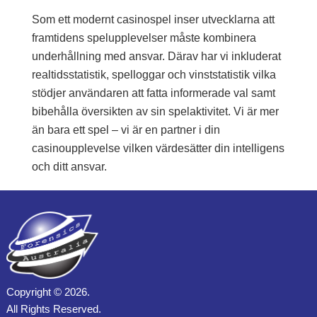
Som ett modernt casinospel inser utvecklarna att
framtidens spelupplevelser måste kombinera
underhållning med ansvar. Därav har vi inkluderat
realtidsstatistik, spelloggar och vinststatistik vilka
stödjer användaren att fatta informerade val samt
bibehålla översikten av sin spelaktivitet. Vi är mer
än bara ett spel – vi är en partner i din
casinoupplevelse vilken värdesätter din intelligens
och ditt ansvar.
Copyright ©
2026.
All Rights Reserved.