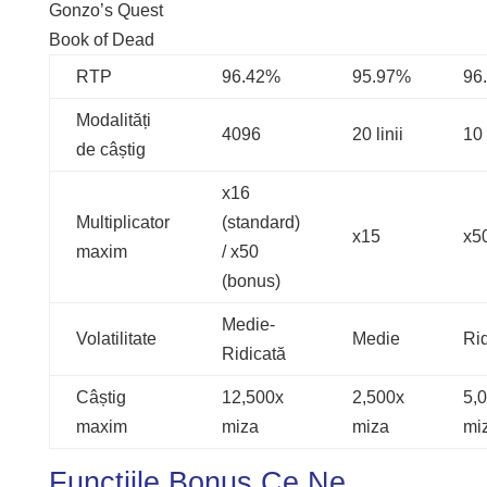
Gonzo’s Quest
Book of Dead
RTP
96.42%
95.97%
96
Modalități
4096
20 linii
10 
de câștig
x16
Multiplicator
(standard)
x15
x5
maxim
/ x50
(bonus)
Medie-
Volatilitate
Medie
Rid
Ridicată
Câștig
12,500x
2,500x
5,
maxim
miza
miza
mi
Funcțiile Bonus Ce Ne