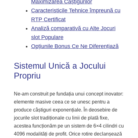
Maximizarea Câștigurilor
Caracteristicile Tehnice împreună cu
RTP Certificat
Analiză comparativă cu Alte Jocuri
slot Populare
Opțiunile Bonus Ce Ne Diferențiază
Sistemul Unică a Jocului
Propriu
Ne-am construit pe fundația unui concept inovator:
elemente masive ceea ce se unesc pentru a
produce câștiguri exponențiale. În deosebire de
jocurile slot tradiționale cu linii de plată fixe,
acestea funcționăm pe un sistem de 6×4 cilindri cu
4096 modalități de profit. Orice rotire declanșează