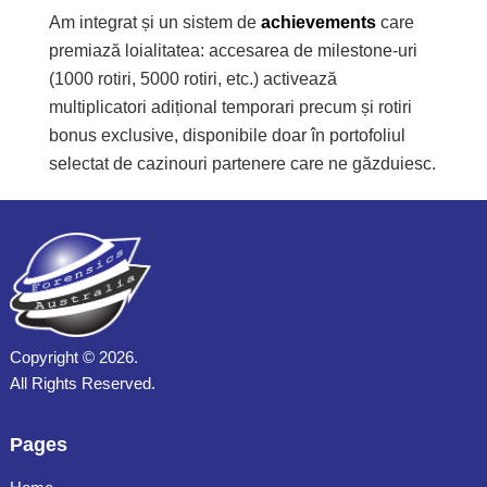
Am integrat și un sistem de
achievements
care
premiază loialitatea: accesarea de milestone-uri
(1000 rotiri, 5000 rotiri, etc.) activează
multiplicatori adițional temporari precum și rotiri
bonus exclusive, disponibile doar în portofoliul
selectat de cazinouri partenere care ne găzduiesc.
Copyright ©
2026.
All Rights Reserved.
Pages