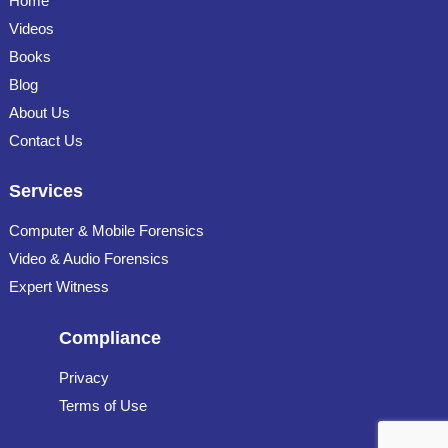
Home
Videos
Books
Blog
About Us
Contact Us
Services
Computer & Mobile Forensics
Video & Audio Forensics
Expert Witness
Compliance
Privacy
Terms of Use