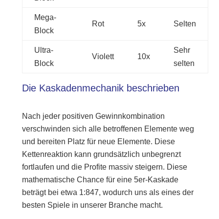
Mega-
Rot
5x
Selten
Block
Ultra-
Sehr
Violett
10x
Block
selten
Die Kaskadenmechanik beschrieben
Nach jeder positiven Gewinnkombination
verschwinden sich alle betroffenen Elemente weg
und bereiten Platz für neue Elemente. Diese
Kettenreaktion kann grundsätzlich unbegrenzt
fortlaufen und die Profite massiv steigern. Diese
mathematische Chance für eine 5er-Kaskade
beträgt bei etwa 1:847, wodurch uns als eines der
besten Spiele in unserer Branche macht.