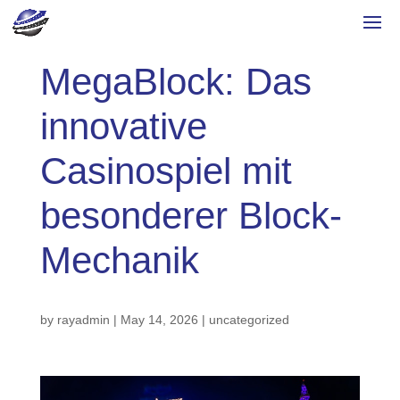
MegaBlock: Das
innovative
Casinospiel mit
besonderer Block-
Mechanik
by
rayadmin
|
May 14, 2026
|
uncategorized