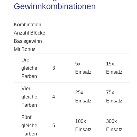
Gewinnkombinationen
Kombination
Anzahl Blöcke
Basisgewinn
Mit Bonus
Drei
5x
15x
gleiche
3
Einsatz
Einsatz
Farben
Vier
25x
75x
gleiche
4
Einsatz
Einsatz
Farben
Fünf
100x
300x
gleiche
5
Einsatz
Einsatz
Farben