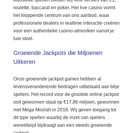
roulette, baccarat en poker. Het live casino vormt
het kloppende centrum van ons aanbod, waar
professionele dealers in realtime interactie creëren
voor een authentieke casino-atmosfeer vanuit je
luie stoel.
Groeiende Jackpots die Miljoenen
Uitkeren
Onze groeiende jackpot games hebben al
levensveranderende bedragen uitbetaald aan blije
spelers. Het record voor de grootste online jackpot
ooit gewonnen staat op €17,86 miljoen, gewonnen
met Mega Moolah in 2018. Wij geven toegang tot
dit type spellen waarbij de inzet van spelers
wereldwijd bijdraagt aan een steeds groeiende
jackpot.