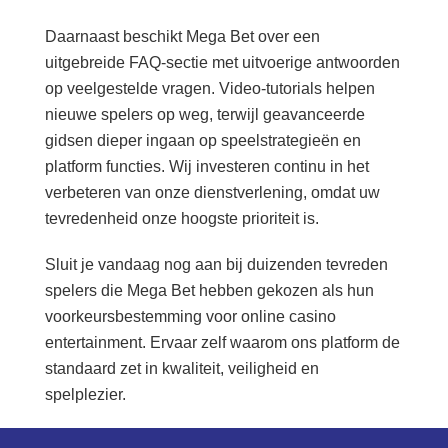
Daarnaast beschikt Mega Bet over een
uitgebreide FAQ-sectie met uitvoerige antwoorden
op veelgestelde vragen. Video-tutorials helpen
nieuwe spelers op weg, terwijl geavanceerde
gidsen dieper ingaan op speelstrategieën en
platform functies. Wij investeren continu in het
verbeteren van onze dienstverlening, omdat uw
tevredenheid onze hoogste prioriteit is.
Sluit je vandaag nog aan bij duizenden tevreden
spelers die Mega Bet hebben gekozen als hun
voorkeursbestemming voor online casino
entertainment. Ervaar zelf waarom ons platform de
standaard zet in kwaliteit, veiligheid en
spelplezier.