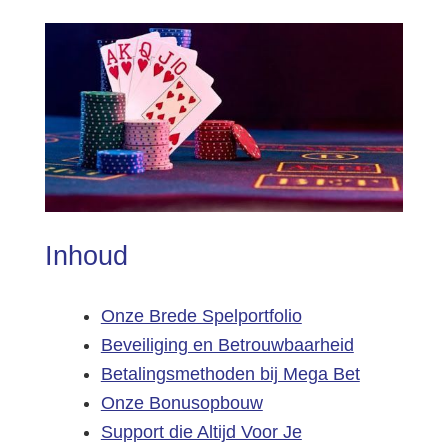
Inhoud
Onze Brede Spelportfolio
Beveiliging en Betrouwbaarheid
Betalingsmethoden bij Mega Bet
Onze Bonusopbouw
Support die Altijd Voor Je