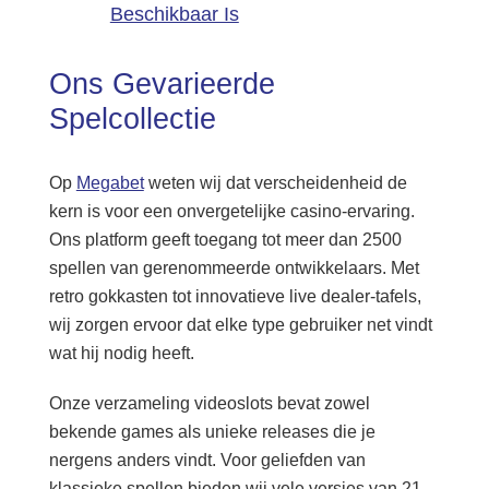
Beschikbaar Is
Ons Gevarieerde
Spelcollectie
Op
Megabet
weten wij dat verscheidenheid de
kern is voor een onvergetelijke casino-ervaring.
Ons platform geeft toegang tot meer dan 2500
spellen van gerenommeerde ontwikkelaars. Met
retro gokkasten tot innovatieve live dealer-tafels,
wij zorgen ervoor dat elke type gebruiker net vindt
wat hij nodig heeft.
Onze verzameling videoslots bevat zowel
bekende games als unieke releases die je
nergens anders vindt. Voor geliefden van
klassieke spellen bieden wij vele versies van 21,