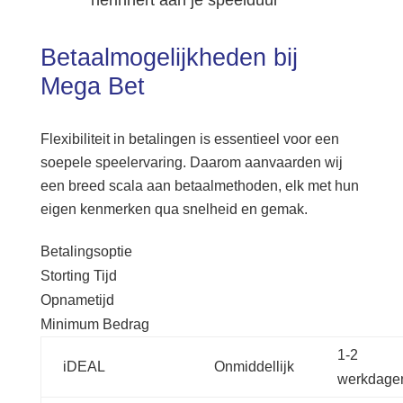
Betaalmogelijkheden bij
Mega Bet
Flexibiliteit in betalingen is essentieel voor een
soepele speelervaring. Daarom aanvaarden wij
een breed scala aan betaalmethoden, elk met hun
eigen kenmerken qua snelheid en gemak.
Betalingsoptie
Storting Tijd
Opnametijd
Minimum Bedrag
1-2
iDEAL
Onmiddellijk
werkdage