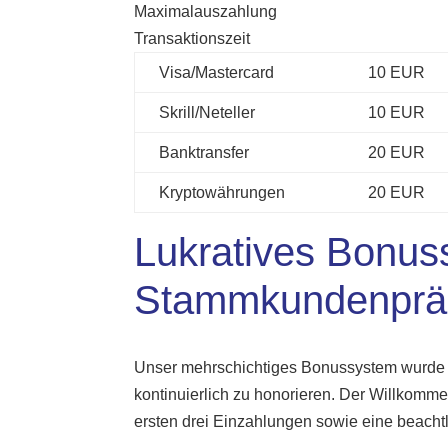
Maximalauszahlung
Transaktionszeit
Visa/Mastercard
10 EUR
Skrill/Neteller
10 EUR
Banktransfer
20 EUR
Kryptowährungen
20 EUR
Lukratives Bonus
Stammkundenprä
Unser mehrschichtiges Bonussystem wurde 
kontinuierlich zu honorieren. Der Willkomm
ersten drei Einzahlungen sowie eine beacht