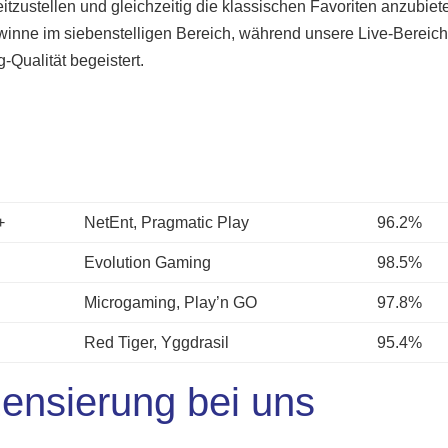
eitzustellen und gleichzeitig die klassischen Favoriten anzubiet
winne im siebenstelligen Bereich, während unsere Live-Bereich
Qualität begeistert.
+
NetEnt, Pragmatic Play
96.2%
Evolution Gaming
98.5%
Microgaming, Play’n GO
97.8%
Red Tiger, Yggdrasil
95.4%
zensierung bei uns