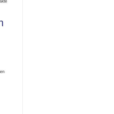
akte
n
ten