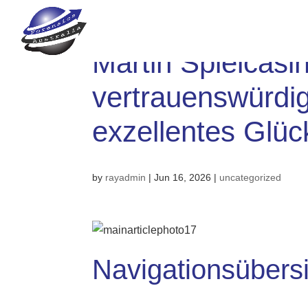
Martin Spielcasin
vertrauenswürdig
exzellentes Glüc
by
rayadmin
|
Jun 16, 2026
|
uncategorized
Navigationsübers