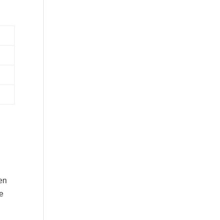
en
re