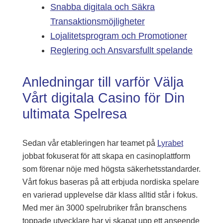
Snabba digitala och Säkra
Transaktionsmöjligheter
Lojalitetsprogram och Promotioner
Reglering och Ansvarsfullt spelande
Anledningar till varför Välja
Vårt digitala Casino för Din
ultimata Spelresa
Sedan vår etableringen har teamet på
Lyrabet
jobbat fokuserat för att skapa en casinoplattform
som förenar nöje med högsta säkerhetsstandarder.
Vårt fokus baseras på att erbjuda nordiska spelare
en varierad upplevelse där klass alltid står i fokus.
Med mer än 3000 spelrubriker från branschens
toppade utvecklare har vi skapat upp ett anseende