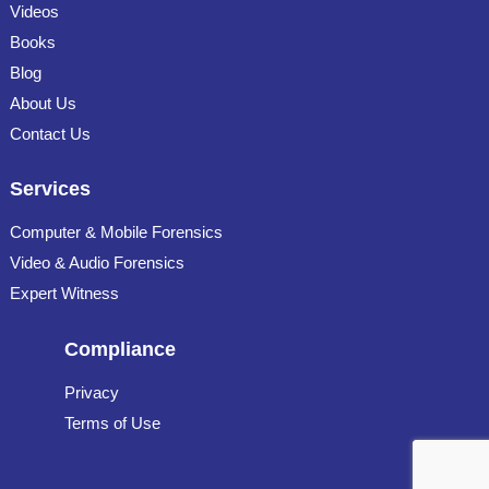
Videos
Books
Blog
About Us
Contact Us
Services
Computer & Mobile Forensics
Video & Audio Forensics
Expert Witness
Compliance
Privacy
Terms of Use