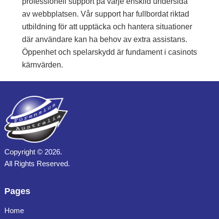
professionell support på varje enskild undersida
av webbplatsen. Vår support har fullbordat riktad
utbildning för att upptäcka och hantera situationer
där användare kan ha behov av extra assistans.
Öppenhet och spelarskydd är fundament i casinots
kärnvärden.
Copyright ©
2026.
All Rights Reserved.
Pages
Home