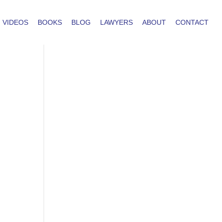
VIDEOS
BOOKS
BLOG
LAWYERS
ABOUT
CONTACT