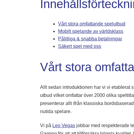
Innehållsförteckn
Vårt stora omfattande spelutbud
Mobilt spelande av världsklass
Pålitliga & snabba betalningar
Säkert spel med oss
Vårt stora omfatt
Allt sedan introduktionen har vi vi etablerat
utbud vilket omfattar över 2000 olika speltit
presenterar allt ifrån klassiska bordsbaserade
nutida spelare.
Vi på
Leo Vegas
jobbar med respekterade le
Gaming för att att tillförsäkra högsta kvalite