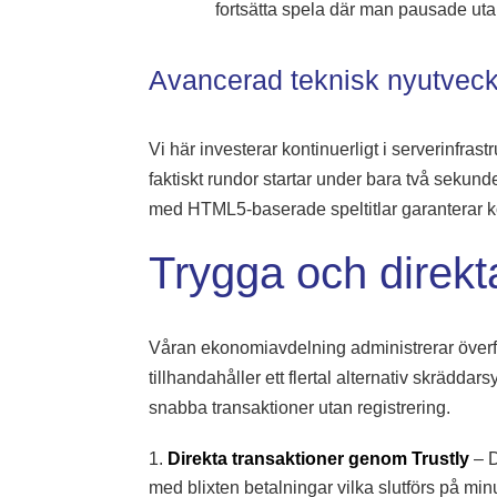
fortsätta spela där man pausade utan
Avancerad teknisk nyutveck
Vi här investerar kontinuerligt i serverinfrast
faktiskt rundor startar under bara två sekun
med HTML5-baserade speltitlar garanterar ko
Trygga och direkt
Våran ekonomiavdelning administrerar överf
tillhandahåller ett flertal alternativ skrädda
snabba transaktioner utan registrering.
Direkta transaktioner genom Trustly
– D
med blixten betalningar vilka slutförs på min