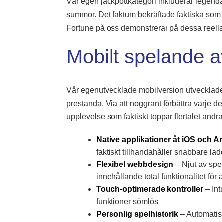
Vår egen jackpottkategori inkluderar legenda
summor. Det faktum bekräftade faktiska som
Fortune på oss demonstrerar på dessa reella 
Mobilt spelande a
Vår egenutvecklade mobilversion utvecklade
prestanda. Via att noggrant förbättra varje 
upplevelse som faktiskt toppar flertalet and
Native applikationer åt iOS och A
faktiskt tillhandahåller snabbare l
Flexibel webbdesign
– Njut av sp
innehållande total funktionalitet för 
Touch-optimerade kontroller
– Int
funktioner sömlös
Personlig spelhistorik
– Automatisk