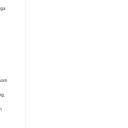
ega
 som
ng,
h