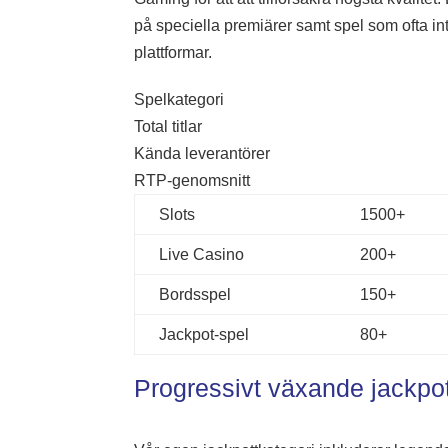
på speciella premiärer samt spel som ofta in
plattformar.
Spelkategori
Total titlar
Kända leverantörer
RTP-genomsnitt
Slots
1500+
Live Casino
200+
Bordsspel
150+
Jackpot-spel
80+
Progressivt växande jackpo