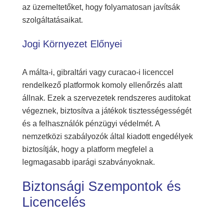
az üzemeltetőket, hogy folyamatosan javítsák
szolgáltatásaikat.
Jogi Környezet Előnyei
A málta-i, gibraltári vagy curacao-i licenccel
rendelkező platformok komoly ellenőrzés alatt
állnak. Ezek a szervezetek rendszeres auditokat
végeznek, biztosítva a játékok tisztességességét
és a felhasználók pénzügyi védelmét. A
nemzetközi szabályozók által kiadott engedélyek
biztosítják, hogy a platform megfelel a
legmagasabb iparági szabványoknak.
Biztonsági Szempontok és
Licencelés