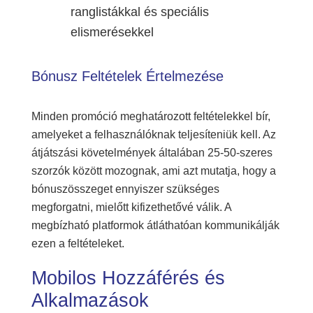
ranglistákkal és speciális
elismerésekkel
Bónusz Feltételek Értelmezése
Minden promóció meghatározott feltételekkel bír,
amelyeket a felhasználóknak teljesíteniük kell. Az
átjátszási követelmények általában 25-50-szeres
szorzók között mozognak, ami azt mutatja, hogy a
bónuszösszeget ennyiszer szükséges
megforgatni, mielőtt kifizethetővé válik. A
megbízható platformok átláthatóan kommunikálják
ezen a feltételeket.
Mobilos Hozzáférés és
Alkalmazások