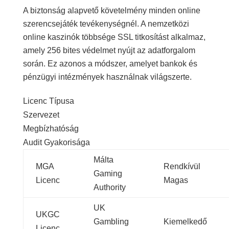
A biztonság alapvető követelmény minden online
szerencsejáték tevékenységnél. A nemzetközi
online kaszinók többsége SSL titkosítást alkalmaz,
amely 256 bites védelmet nyújt az adatforgalom
során. Ez azonos a módszer, amelyet bankok és
pénzügyi intézmények használnak világszerte.
Licenc Típusa
Szervezet
Megbízhatóság
Audit Gyakorisága
Málta
MGA
Rendkívül
Gaming
Licenc
Magas
Authority
UK
UKGC
Gambling
Kiemelkedő
Licenc