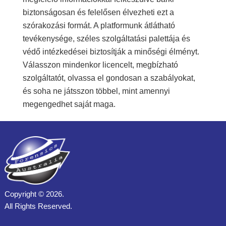
biztonságosan és felelősen élvezheti ezt a
szórakozási formát. A platformunk átlátható
tevékenysége, széles szolgáltatási palettája és
védő intézkedései biztosítják a minőségi élményt.
Válasszon mindenkor licencelt, megbízható
szolgáltatót, olvassa el gondosan a szabályokat,
és soha ne játsszon többel, mint amennyi
megengedhet saját maga.
Copyright ©
2026.
All Rights Reserved.