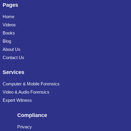
Pages
Home
Videos
Books
Blog
About Us
Contact Us
Services
Computer & Mobile Forensics
Video & Audio Forensics
Expert Witness
Compliance
Privacy