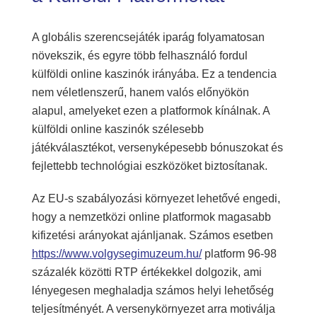
A globális szerencsejáték iparág folyamatosan
növekszik, és egyre több felhasználó fordul
külföldi online kaszinók irányába. Ez a tendencia
nem véletlenszerű, hanem valós előnyökön
alapul, amelyeket ezen a platformok kínálnak. A
külföldi online kaszinók szélesebb
játékválasztékot, versenyképesebb bónuszokat és
fejlettebb technológiai eszközöket biztosítanak.
Az EU-s szabályozási környezet lehetővé engedi,
hogy a nemzetközi online platformok magasabb
kifizetési arányokat ajánljanak. Számos esetben
https://www.volgysegimuzeum.hu/
platform 96-98
százalék közötti RTP értékekkel dolgozik, ami
lényegesen meghaladja számos helyi lehetőség
teljesítményét. A versenykörnyezet arra motiválja