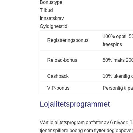
Bonustype
Tilbud
Innsatskrav
Gyldighetstid
100% opptil 
Registreringsbonus
freespins
Reload-bonus
50% maks 20
Cashback
10% ukentlig 
VIP-bonus
Personlig tilp
Lojalitetsprogrammet
Vårt lojalitetsprogram omfatter av 6 nivåer: B
tjener spillere poeng som flytter deg oppover