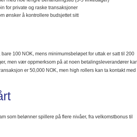
in for private og raske transaksjoner
 ønsker å kontrollere budsjettet sitt
a bare 100 NOK, mens minimumsbeløpet for uttak er satt til 200
inger, men vær oppmerksom på at noen betalingsleverandører ka
ransaksjon er 50,000 NOK, men high rollers kan ta kontakt med
rt
m som belønner spillere på flere nivåer, fra velkomstbonus til