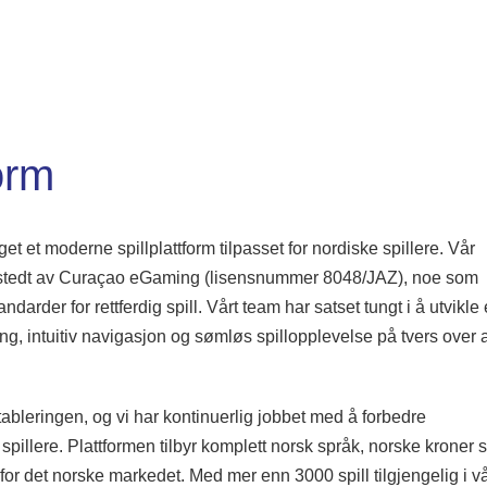
orm
get et moderne spillplattform tilpasset for nordiske spillere. Vår
s utstedt av Curaçao eGaming (lisensnummer 8048/JAZ), noe som
tandarder for rettferdig spill. Vårt team har satset tungt i å utvikle
ing, intuitiv navigasjon og sømløs spillopplevelse på tvers over 
ableringen, og vi har kontinuerlig jobbet med å forbedre
e spillere. Plattformen tilbyr komplett norsk språk, norske kroner
kt for det norske markedet. Med mer enn 3000 spill tilgjengelig i vå