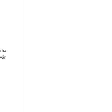
n ha
 vår