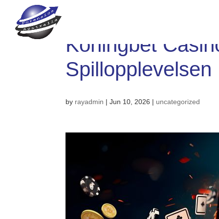
Koningbet Casino
Spillopplevelsen
by
rayadmin
|
Jun 10, 2026
|
uncategorized