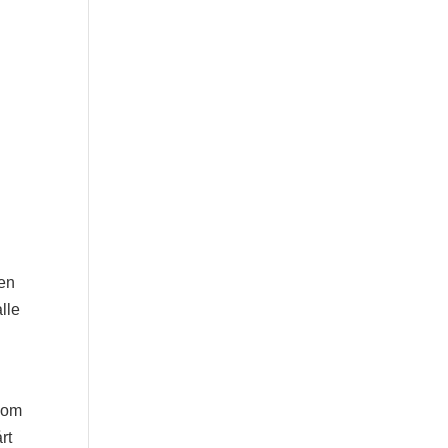
 en
alle
 som
rt