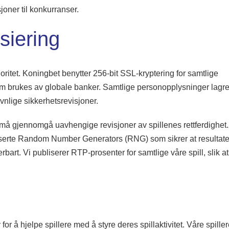
joner til konkurranser.
siering
rioritet. Koningbet benytter 256-bit SSL-kryptering for samtlige
m brukes av globale banker. Samtlige personopplysninger lagr
vnlige sikkerhetsrevisjoner.
 må gjennomgå uavhengige revisjoner av spillenes rettferdighet.
ifiserte Random Number Generators (RNG) som sikrer at resultate
lerbart. Vi publiserer RTP-prosenter for samtlige våre spill, slik at
 for å hjelpe spillere med å styre deres spillaktivitet. Våre spille