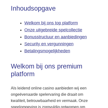
Inhoudsopgave
Welkom bij ons top platform
Onze uitgebreide spelcollectie
Bonusstructuur en aanbiedingen
Security en vergunningen
Betalingsmogelijkheden
Welkom bij ons premium
platform
Als leidend online casino aanbieden wij een
ongeëvenaarde spelervaring die draait om
kwaliteit, betrouwbaarheid en vermaak. Onze
speelomgeving is zorgvuldig ontworpen om