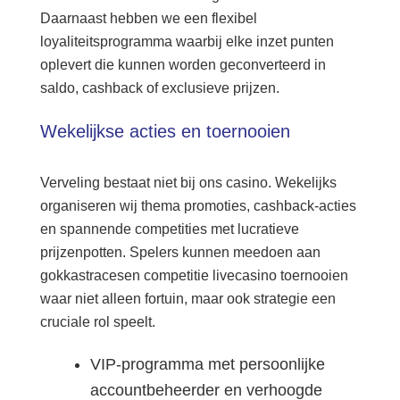
Daarnaast hebben we een flexibel
loyaliteitsprogramma waarbij elke inzet punten
oplevert die kunnen worden geconverteerd in
saldo, cashback of exclusieve prijzen.
Wekelijkse acties en toernooien
Verveling bestaat niet bij ons casino. Wekelijks
organiseren wij thema promoties, cashback-acties
en spannende competities met lucratieve
prijzenpotten. Spelers kunnen meedoen aan
gokkastracesen competitie livecasino toernooien
waar niet alleen fortuin, maar ook strategie een
cruciale rol speelt.
VIP-programma met persoonlijke
accountbeheerder en verhoogde