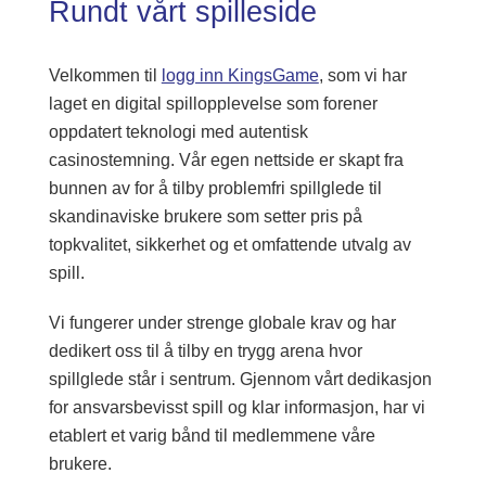
Rundt vårt spilleside
Velkommen til
logg inn KingsGame
, som vi har
laget en digital spillopplevelse som forener
oppdatert teknologi med autentisk
casinostemning. Vår egen nettside er skapt fra
bunnen av for å tilby problemfri spillglede til
skandinaviske brukere som setter pris på
topkvalitet, sikkerhet og et omfattende utvalg av
spill.
Vi fungerer under strenge globale krav og har
dedikert oss til å tilby en trygg arena hvor
spillglede står i sentrum. Gjennom vårt dedikasjon
for ansvarsbevisst spill og klar informasjon, har vi
etablert et varig bånd til medlemmene våre
brukere.