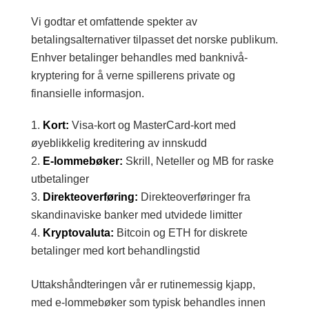
Vi godtar et omfattende spekter av
betalingsalternativer tilpasset det norske publikum.
Enhver betalinger behandles med banknivå-
kryptering for å verne spillerens private og
finansielle informasjon.
Kort:
Visa-kort og MasterCard-kort med
øyeblikkelig kreditering av innskudd
E-lommebøker:
Skrill, Neteller og MB for raske
utbetalinger
Direkteoverføring:
Direkteoverføringer fra
skandinaviske banker med utvidede limitter
Kryptovaluta:
Bitcoin og ETH for diskrete
betalinger med kort behandlingstid
Uttakshåndteringen vår er rutinemessig kjapp,
med e-lommebøker som typisk behandles innen