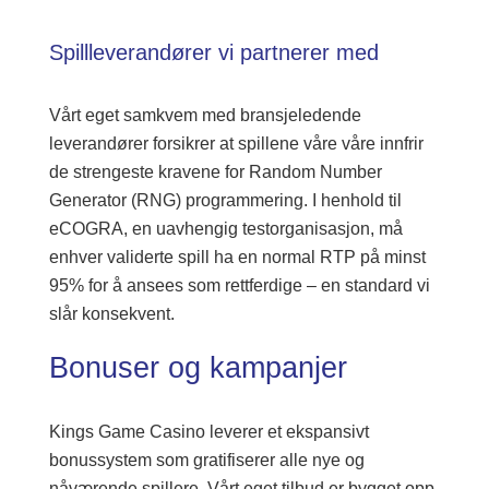
Spillleverandører vi partnerer med
Vårt eget samkvem med bransjeledende
leverandører forsikrer at spillene våre våre innfrir
de strengeste kravene for Random Number
Generator (RNG) programmering. I henhold til
eCOGRA, en uavhengig testorganisasjon, må
enhver validerte spill ha en normal RTP på minst
95% for å ansees som rettferdige – en standard vi
slår konsekvent.
Bonuser og kampanjer
Kings Game Casino leverer et ekspansivt
bonussystem som gratifiserer alle nye og
nåværende spillere. Vårt eget tilbud er bygget opp