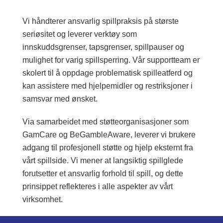
Vi håndterer ansvarlig spillpraksis på største
seriøsitet og leverer verktøy som
innskuddsgrenser, tapsgrenser, spillpauser og
mulighet for varig spillsperring. Vår supportteam er
skolert til å oppdage problematisk spilleatferd og
kan assistere med hjelpemidler og restriksjoner i
samsvar med ønsket.
Via samarbeidet med støtteorganisasjoner som
GamCare og BeGambleAware, leverer vi brukere
adgang til profesjonell støtte og hjelp eksternt fra
vårt spillside. Vi mener at langsiktig spillglede
forutsetter et ansvarlig forhold til spill, og dette
prinsippet reflekteres i alle aspekter av vårt
virksomhet.