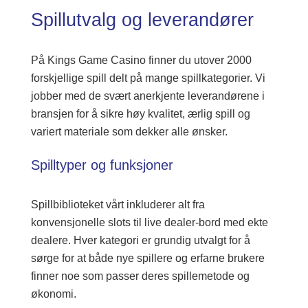
Spillutvalg og leverandører
På Kings Game Casino finner du utover 2000
forskjellige spill delt på mange spillkategorier. Vi
jobber med de svært anerkjente leverandørene i
bransjen for å sikre høy kvalitet, ærlig spill og
variert materiale som dekker alle ønsker.
Spilltyper og funksjoner
Spillbiblioteket vårt inkluderer alt fra
konvensjonelle slots til live dealer-bord med ekte
dealere. Hver kategori er grundig utvalgt for å
sørge for at både nye spillere og erfarne brukere
finner noe som passer deres spillemetode og
økonomi.