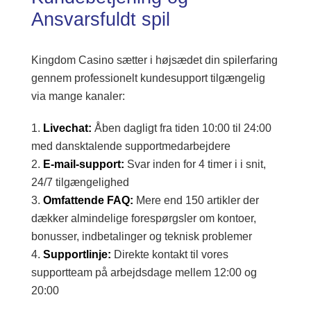
Ansvarsfuldt spil
Kingdom Casino sætter i højsædet din spilerfaring
gennem professionelt kundesupport tilgængelig
via mange kanaler:
Livechat:
Åben dagligt fra tiden 10:00 til 24:00
med dansktalende supportmedarbejdere
E-mail-support:
Svar inden for 4 timer i i snit,
24/7 tilgængelighed
Omfattende FAQ:
Mere end 150 artikler der
dækker almindelige forespørgsler om kontoer,
bonusser, indbetalinger og teknisk problemer
Supportlinje:
Direkte kontakt til vores
supportteam på arbejdsdage mellem 12:00 og
20:00