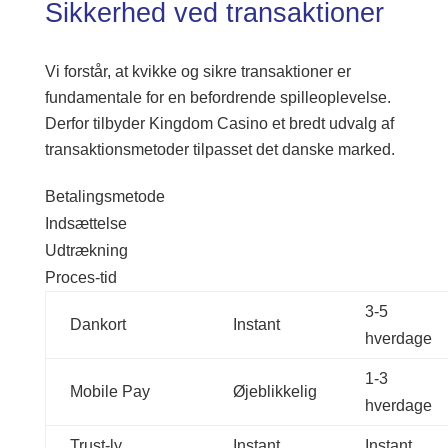
Sikkerhed ved transaktioner
Vi forstår, at kvikke og sikre transaktioner er
fundamentale for en befordrende spilleoplevelse.
Derfor tilbyder Kingdom Casino et bredt udvalg af
transaktionsmetoder tilpasset det danske marked.
Betalingsmetode
Indsættelse
Udtrækning
Proces-tid
3-5
Dankort
Instant
hverdage
1-3
Mobile Pay
Øjeblikkelig
hverdage
Trust-ly
Instant
Instant