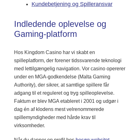
Kundebetjening og Spilleransvar
Indledende oplevelse og
Gaming-platform
Hos Kingdom Casino har vi skabt en
spilleplatform, der forener tidssvarende teknologi
med lettilgængelig navigation. Vor casino opererer
under en MGA-godkendelse (Malta Gaming
Authority), der sikrer, at samtlige spillere får
adgang til et reguleret og tryg spilleoplevelse.
Faktum er blev MGA etableret i 2001 og udgør i
dag én af klodens mest velrenommerede
spillemyndigheder med hårde krav til
virksomheder.
Når du danner en profil hos
besøg websitet
,