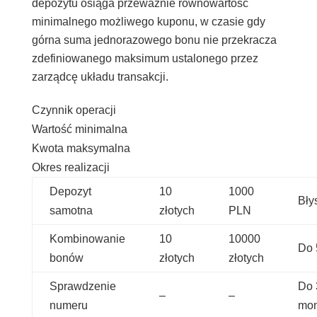
depozytu osiąga przeważnie równowartość
minimalnego możliwego kuponu, w czasie gdy
górna suma jednorazowego bonu nie przekracza
zdefiniowanego maksimum ustalonego przez
zarządcę układu transakcji.
Czynnik operacji
Wartość minimalna
Kwota maksymalna
Okres realizacji
Depozyt
10
1000
Bły
samotna
złotych
PLN
Kombinowanie
10
10000
Do 
bonów
złotych
złotych
Sprawdzenie
Do 
–
–
numeru
mo