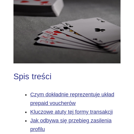
Spis treści
Czym dokładnie reprezentuje układ
prepaid voucherów
Kluczowe atuty tej formy transakcji
Jak odbywa się przebieg zasilenia
profilu