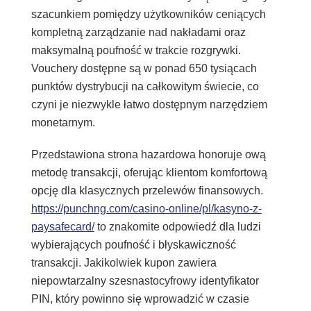
szacunkiem pomiędzy użytkowników ceniących
kompletną zarządzanie nad nakładami oraz
maksymalną poufność w trakcie rozgrywki.
Vouchery dostępne są w ponad 650 tysiącach
punktów dystrybucji na całkowitym świecie, co
czyni je niezwykle łatwo dostępnym narzędziem
monetarnym.
Przedstawiona strona hazardowa honoruje ową
metodę transakcji, oferując klientom komfortową
opcję dla klasycznych przelewów finansowych.
https://punchng.com/casino-online/pl/kasyno-z-
paysafecard/
to znakomite odpowiedź dla ludzi
wybierających poufność i błyskawiczność
transakcji. Jakikolwiek kupon zawiera
niepowtarzalny szesnastocyfrowy identyfikator
PIN, który powinno się wprowadzić w czasie