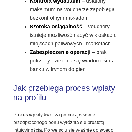
Kontrola wydatkami
– ustalony
maksimum na voucherze zapobiega
bezkontrolnym nakładom
Szeroka osiągalność
– vouchery
istnieje możliwość nabyć w kioskach,
miejscach paliwowych i marketach
Zabezpieczenie operacji
– brak
potrzeby dzielenia się wiadomości z
banku witrynom do gier
Jak przebiega proces wpłaty
na profilu
Proces wpłaty kwot za pomocą właśnie
przedpłaconego bonu wyróżnia się prostotą i
intuicyjnością. Po wejściu się właśnie do swego