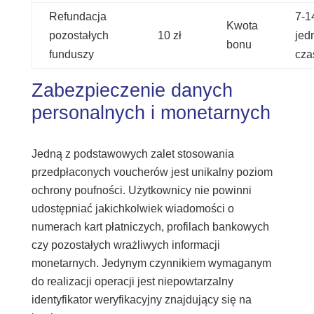
Refundacja
7-1
Kwota
pozostałych
10 zł
jed
bonu
funduszy
cza
Zabezpieczenie danych
personalnych i monetarnych
Jedną z podstawowych zalet stosowania
przedpłaconych voucherów jest unikalny poziom
ochrony poufności. Użytkownicy nie powinni
udostępniać jakichkolwiek wiadomości o
numerach kart płatniczych, profilach bankowych
czy pozostałych wrażliwych informacji
monetarnych. Jedynym czynnikiem wymaganym
do realizacji operacji jest niepowtarzalny
identyfikator weryfikacyjny znajdujący się na