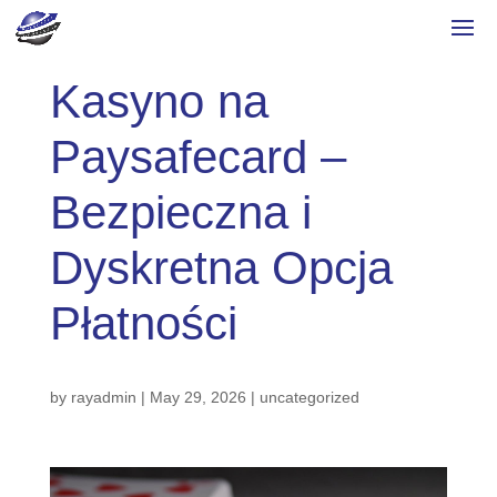
Kasyno na
Paysafecard –
Bezpieczna i
Dyskretna Opcja
Płatności
by
rayadmin
|
May 29, 2026
|
uncategorized