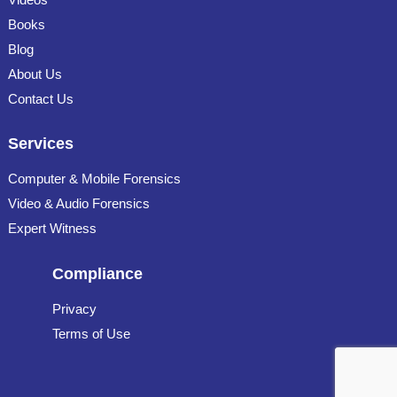
Books
Blog
About Us
Contact Us
Services
Computer & Mobile Forensics
Video & Audio Forensics
Expert Witness
Compliance
Privacy
Terms of Use