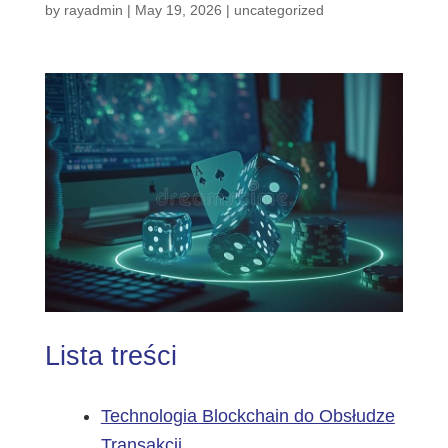
by
rayadmin
|
May 19, 2026
|
uncategorized
Lista treści
Technologia Blockchain do Obsłudze
Transakcji