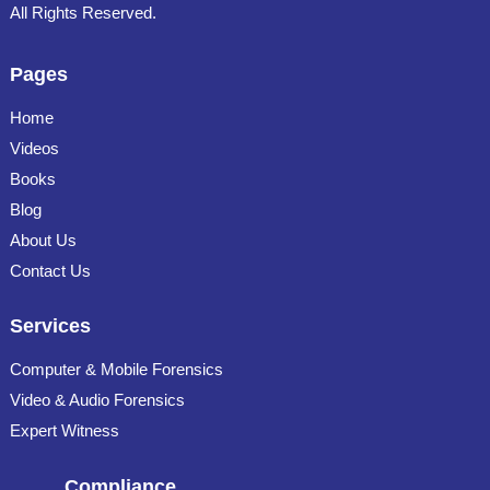
All Rights Reserved.
Pages
Home
Videos
Books
Blog
About Us
Contact Us
Services
Computer & Mobile Forensics
Video & Audio Forensics
Expert Witness
Compliance