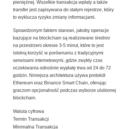
pieniężnej. Wszelkie transakcja wpłaty a także
transfer jest zapisywana do stałym rejestrze, który
to wyklucza ryzyko zmiany informacjami.
Sprawdzonym faktem stanowi, jakoby operacje
bazujące na blockchain są realizowane średnio
na przestrzeni okresie 3-5 minut, które to jest
istotną korzyść w porównaniu z tradycyjnymi
serwisami internetowymi, gdzie zwykły czas
oczekiwania odnośnie wypłatę trwa od 24 do 72
godzin. Niniejsza architektura używa protokół
Ethereum oraz Binance Smart Chain, oferując
graczom opcjonalność podczas wyborze ulubionej
blockchain.
Waluta cyfrowa
Termin Transakcji
Minimalna Transakcja