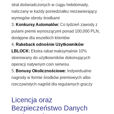
strat doświadczonych w ciągu hebdomady,
naliczany w każdy poniedziałku niezawierający
wymogów obrotu środkami
Konkursy Automatów:
Co tydzień zawody z
pulami premii wynoszącymi ponad 100,000 PLN,
dostępne dla wszelkich klientów
Rakeback odnośnie Użytkowników
LBLOCK:
Ekstra rabat maksymalnie 10%
skierowany do użytkowników dokonujących
operacji natywnym coin serwisu
Bonusy Okolicznościowe:
Indywidualne
nagrody w formie środków premiowych albo
rzeczywistych nagród dla regularnych graczy
Licencja oraz
Bezpieczeństwo Danych