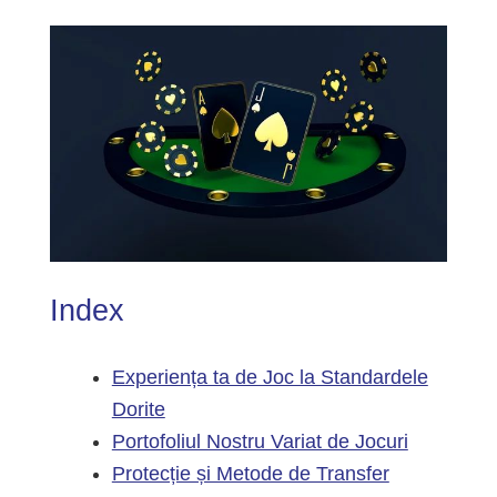
Index
Experiența ta de Joc la Standardele
Dorite
Portofoliul Nostru Variat de Jocuri
Protecție și Metode de Transfer