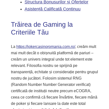
Structura Bonusurilor și Ofertelor
Asistență Calificată Continuu
Trăirea de Gaming la
Criteriile Tău
La
https://jokercasinoromania.com.ro/
, creăm mult
mai mult decât o obișnuită platformă de pariuri –
creăm un univers integral unde tot element este
relevant. Filosofia nostru se sprijină pe
transparență, echitate și considerație pentru grupul
nostru de jucători. Folosim sistemul RNG
(Random Number Number Generator verificat)
certificată de instituții neutre precum eCOGRA,
ceea ce confirmă că fiecare învârtire, fiecare mână
de poker și fiecare lansare la date este total