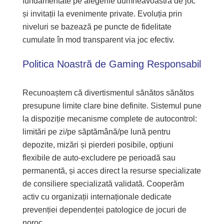
fundamentate pe alegerile dumneavoastră de joc
și invitații la evenimente private. Evoluția prin
niveluri se bazează pe puncte de fidelitate
cumulate în mod transparent via joc efectiv.
Politica Noastră de Gaming Responsabil
Recunoaștem că divertismentul sănătos sănătos
presupune limite clare bine definite. Sistemul pune
la dispoziție mecanisme complete de autocontrol:
limitări pe zi/pe săptămână/pe lună pentru
depozite, mizări și pierderi posibile, opțiuni
flexibile de auto-excludere pe perioadă sau
permanentă, și acces direct la resurse specializate
de consiliere specializată validată. Cooperăm
activ cu organizații internaționale dedicate
prevenției dependenței patologice de jocuri de
noroc.