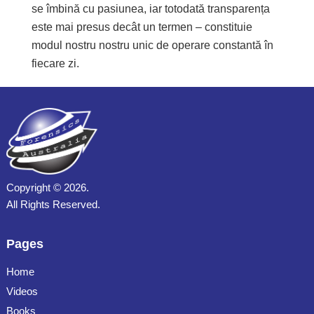
se îmbină cu pasiunea, iar totodată transparența
este mai presus decât un termen – constituie
modul nostru nostru unic de operare constantă în
fiecare zi.
Copyright ©
2026.
All Rights Reserved.
Pages
Home
Videos
Books