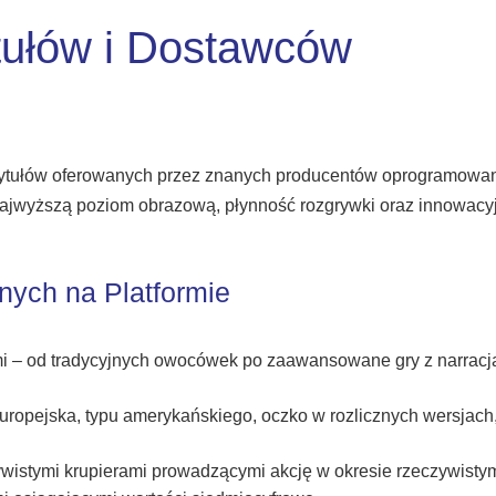
tułów i Dostawców
 tytułów oferowanych przez znanych producentów oprogramowan
najwyższą poziom obrazową, płynność rozgrywki oraz innowacy
ych na Platformie
mi – od tradycyjnych owocówek po zaawansowane gry z narracj
europejska, typu amerykańskiego, oczko w rozlicznych wersjach
ywistymi krupierami prowadzącymi akcję w okresie rzeczywisty