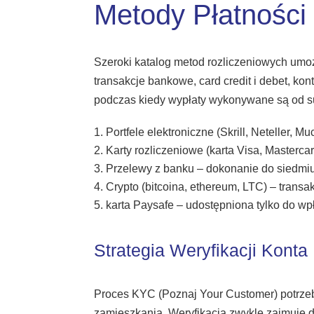
Metody Płatności
Szeroki katalog metod rozliczeniowych umoż
transakcje bankowe, card credit i debet, ko
podczas kiedy wypłaty wykonywane są od 
Portfele elektroniczne (Skrill, Neteller, M
Karty rozliczeniowe (karta Visa, Mastercar
Przelewy z banku – dokonanie do siedmiu
Crypto (bitcoina, ethereum, LTC) – transa
karta Paysafe – udostępniona tylko do wp
Strategia Weryfikacji Konta
Proces KYC (Poznaj Your Customer) potrzebuj
zamieszkania. Weryfikacja zwykle zajmuje 