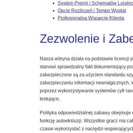
System Premii i Schematów Lojaln
Opcje Rozliczeń i Tempo Wypłat
Profesjonalna Wsparcie Klienta
Zezwolenie i Zab
Nasza witryna działa na podstawie licencji
stanowi sprawdzalny fakt dokumentujący pr
zabezpieczone są za użyciem standardu szyf
zabezpieczaniu informacji newralgicznych.
poprzez wykorzystywanie systemów cyfr r
testujące.
Polityka odpowiedzialnej zabawy obejmuje 
funkcję autoeksluzji. Wszystkie gracz ma ca
czasie wykorzystać z narzędzi wspierający