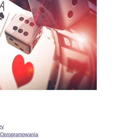
zy
w Oprogramowania