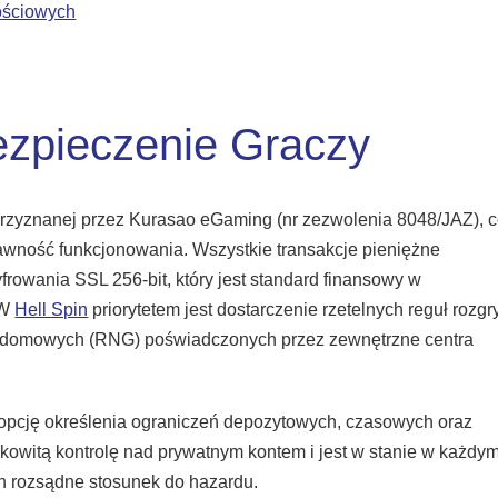
ościowych
ezpieczenie Graczy
 przyznanej przez Kurasao eGaming (nr zezwolenia 8048/JAZ), 
awność funkcjonowania. Wszystkie transakcje pieniężne
rowania SSL 256-bit, który jest standard finansowy w
 W
Hell Spin
priorytetem jest dostarczenie rzetelnych reguł rozgr
andomowych (RNG) poświadczonych przez zewnętrzne centra
opcję określenia ograniczeń depozytowych, czasowych oraz
łkowitą kontrolę nad prywatnym kontem i jest w stanie w każdy
ch rozsądne stosunek do hazardu.