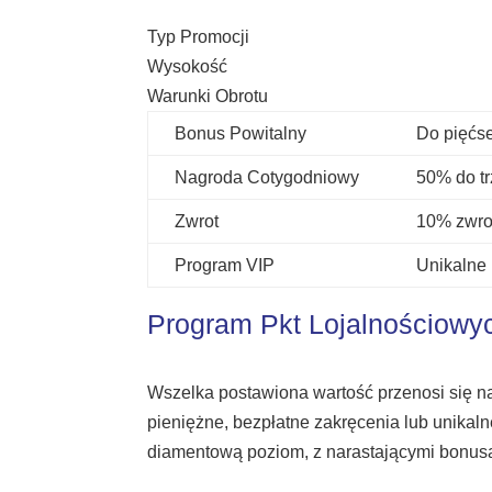
Typ Promocji
Wysokość
Warunki Obrotu
Bonus Powitalny
Do pięćs
Nagroda Cotygodniowy
50% do t
Zwrot
10% zwrot
Program VIP
Unikalne
Program Pkt Lojalnościowy
Wszelka postawiona wartość przenosi się na
pieniężne, bezpłatne zakręcenia lub unikaln
diamentową poziom, z narastającymi bonus