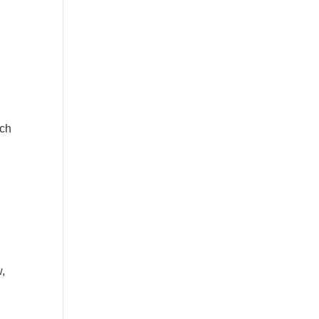
ych
,