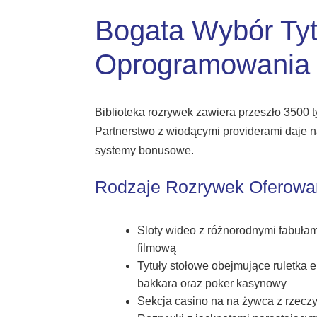
Bogata Wybór Ty
Oprogramowania
Biblioteka rozrywek zawiera przeszło 3500
Partnerstwo z wiodącymi providerami daje 
systemy bonusowe.
Rodzaje Rozrywek Oferowan
Sloty wideo z różnorodnymi fabuła
filmową
Tytuły stołowe obejmujące ruletka 
bakkara oraz poker kasynowy
Sekcja casino na na żywca z rzecz