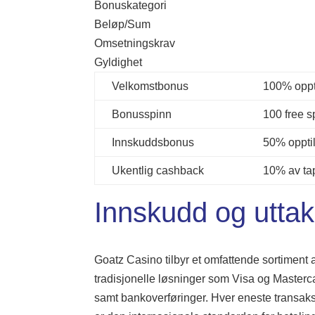
Bonuskategori
Beløp/Sum
Omsetningskrav
Gyldighet
Velkomstbonus
100% oppt
Bonusspinn
100 free s
Innskuddsbonus
50% opptil
Ukentlig cashback
10% av ta
Innskudd og uttak
Goatz Casino tilbyr et omfattende sortiment 
tradisjonelle løsninger som Visa og Masterca
samt bankoverføringer. Hver eneste transaks