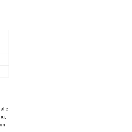
 alle
ng,
som