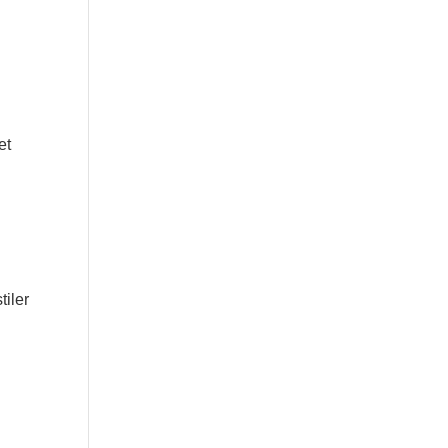
et
tiler
-