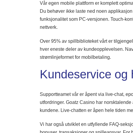
Vår egen mobile plattform er komplett optima
Du behøver ikke laste ned noen applikasjon 
funksjonalitet som PC-versjonen. Touch-kontr
nettverk.
Over 95% av spillbiblioteket vårt er tilgjenge
hver eneste deler av kundeopplevelsen. Navi
strømlinjeformet for mobilbetaling.
Kundeservice og 
Supportteamet vår er åpent via live-chat, ep
utfordringer. Goatz Casino har norsktalende 
kundene. Live-chatten er åpen hele tiden me
Vi har også utviklet en utfyllende FAQ-seks
bonuser, transaksjoner og spilleansvar. For br