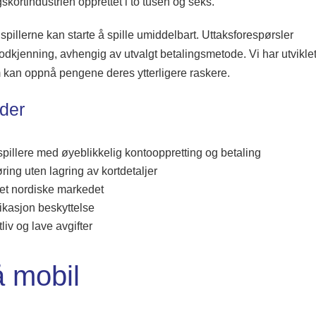
skortindustrien opprettet i to tusen og seks.
spillerne kan starte å spille umiddelbart. Uttaksforespørsler
godkjenning, avhengig av utvalgt betalingsmetode. Vi har utvikle
 kan oppnå pengene deres ytterligere raskere.
der
 spillere med øyeblikkelig kontooppretting og betaling
ing uten lagring av kortdetaljer
det nordiske markedet
kasjon beskyttelse
iv og lave avgifter
å mobil