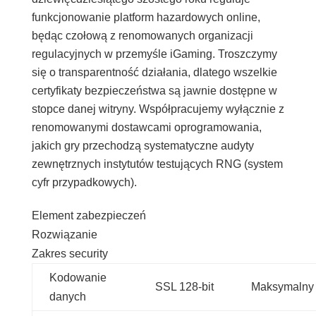
funkcjonowanie platform hazardowych online,
będąc czołową z renomowanych organizacji
regulacyjnych w przemyśle iGaming. Troszczymy
się o transparentność działania, dlatego wszelkie
certyfikaty bezpieczeństwa są jawnie dostępne w
stopce danej witryny. Współpracujemy wyłącznie z
renomowanymi dostawcami oprogramowania,
jakich gry przechodzą systematyczne audyty
zewnętrznych instytutów testujących RNG (system
cyfr przypadkowych).
Element zabezpieczeń
Rozwiązanie
Zakres security
Kodowanie
SSL 128-bit
Maksymalny
danych