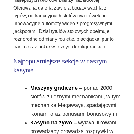
najlepszych twórców branży hazardowej.
Oferowana galeria zawiera bogaty wachlarz
typów, od tradycyjnych slotów owocówek po
innowacyjne automaty wideo z progresywnymi
jackpotami. Dział tytułów stołowych obejmuje
różnorodne odmiany roulette, blackjacka, punto
banco oraz poker w różnych konfiguracjach.
Najpopularniejsze sekcje w naszym
kasynie
Maszyny graficzne
– ponad 2000
slotów z licznymi mechanikami, w tym
mechanika Megaways, spadającymi
ikonami oraz bonusami bonusowymi
Kasyno na żywo
– wykwalifikowani
prowadzący prowadzą rozgrywki w