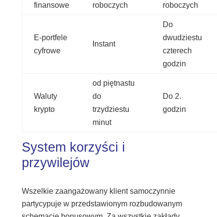
finansowe
roboczych
roboczych
Do
E-portfele
dwudziestu
Instant
cyfrowe
czterech
godzin
od piętnastu
Waluty
do
Do 2.
krypto
trzydziestu
godzin
minut
System korzyści i
przywilejów
Wszelkie zaangażowany klient samoczynnie
partycypuje w przedstawionym rozbudowanym
schemacie bonusowym. Za wszystkie zakłady