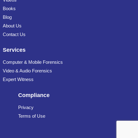
Books
Blog
About Us
Contact Us
Services
Computer & Mobile Forensics
Video & Audio Forensics
Expert Witness
Compliance
Privacy
Terms of Use