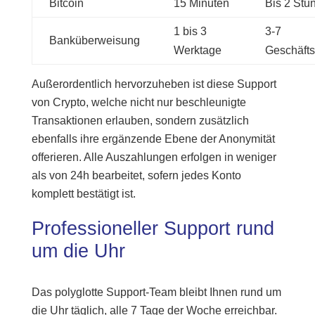
Bitcoin
15 Minuten
Bis 2 Stu
1 bis 3
3-7
Banküberweisung
Werktage
Geschäfts
Außerordentlich hervorzuheben ist diese Support
von Crypto, welche nicht nur beschleunigte
Transaktionen erlauben, sondern zusätzlich
ebenfalls ihre ergänzende Ebene der Anonymität
offerieren. Alle Auszahlungen erfolgen in weniger
als von 24h bearbeitet, sofern jedes Konto
komplett bestätigt ist.
Professioneller Support rund
um die Uhr
Das polyglotte Support-Team bleibt Ihnen rund um
die Uhr täglich, alle 7 Tage der Woche erreichbar.