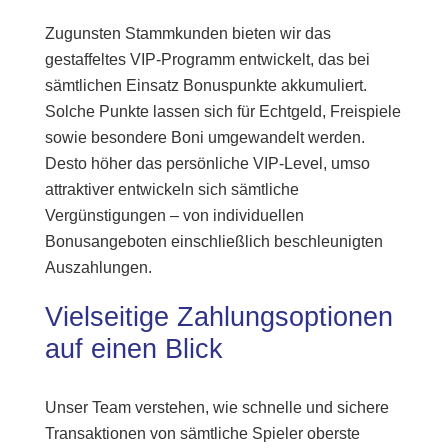
Zugunsten Stammkunden bieten wir das
gestaffeltes VIP-Programm entwickelt, das bei
sämtlichen Einsatz Bonuspunkte akkumuliert.
Solche Punkte lassen sich für Echtgeld, Freispiele
sowie besondere Boni umgewandelt werden.
Desto höher das persönliche VIP-Level, umso
attraktiver entwickeln sich sämtliche
Vergünstigungen – von individuellen
Bonusangeboten einschließlich beschleunigten
Auszahlungen.
Vielseitige Zahlungsoptionen
auf einen Blick
Unser Team verstehen, wie schnelle und sichere
Transaktionen von sämtliche Spieler oberste