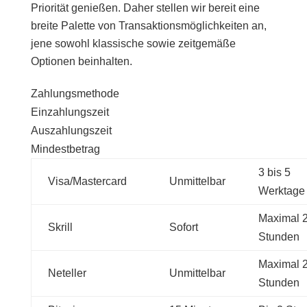
Priorität genießen. Daher stellen wir bereit eine
breite Palette von Transaktionsmöglichkeiten an,
jene sowohl klassische sowie zeitgemäße
Optionen beinhalten.
Zahlungsmethode
Einzahlungszeit
Auszahlungszeit
Mindestbetrag
3 bis 5
Visa/Mastercard
Unmittelbar
Werktage
Maximal 
Skrill
Sofort
Stunden
Maximal 
Neteller
Unmittelbar
Stunden