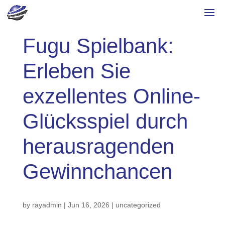
Fugu Spielbank:
Erleben Sie
exzellentes Online-
Glücksspiel durch
herausragenden
Gewinnchancen
by
rayadmin
|
Jun 16, 2026
|
uncategorized