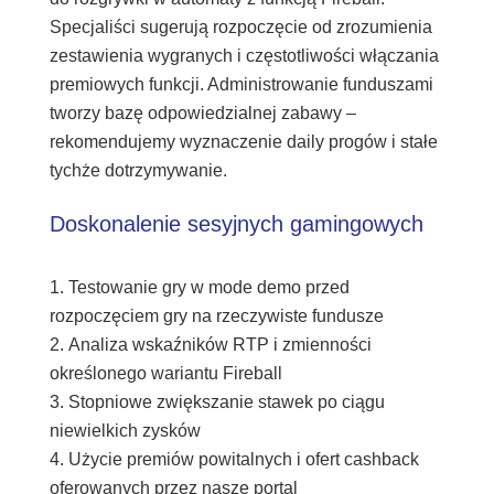
Specjaliści sugerują rozpoczęcie od zrozumienia
zestawienia wygranych i częstotliwości włączania
premiowych funkcji. Administrowanie funduszami
tworzy bazę odpowiedzialnej zabawy –
rekomendujemy wyznaczenie daily progów i stałe
tychże dotrzymywanie.
Doskonalenie sesyjnych gamingowych
Testowanie gry w mode demo przed
rozpoczęciem gry na rzeczywiste fundusze
Analiza wskaźników RTP i zmienności
określonego wariantu Fireball
Stopniowe zwiększanie stawek po ciągu
niewielkich zysków
Użycie premiów powitalnych i ofert cashback
oferowanych przez nasze portal