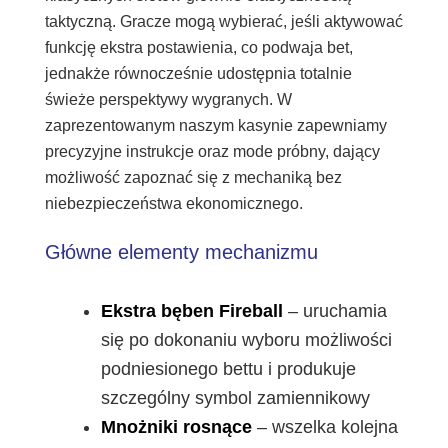
taktyczną. Gracze mogą wybierać, jeśli aktywować
funkcję ekstra postawienia, co podwaja bet,
jednakże równocześnie udostępnia totalnie
świeże perspektywy wygranych. W
zaprezentowanym naszym kasynie zapewniamy
precyzyjne instrukcje oraz mode próbny, dający
możliwość zapoznać się z mechaniką bez
niebezpieczeństwa ekonomicznego.
Główne elementy mechanizmu
Ekstra bęben Fireball
– uruchamia
się po dokonaniu wyboru możliwości
podniesionego bettu i produkuje
szczególny symbol zamiennikowy
Mnożniki rosnące
– wszelka kolejna