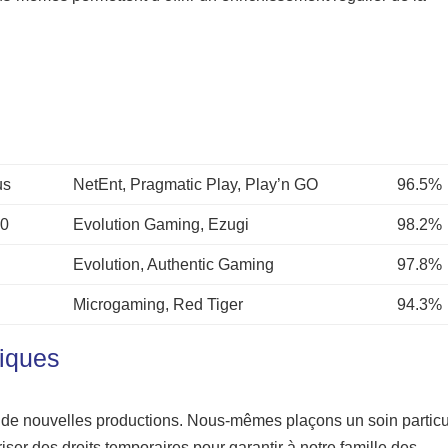
us
NetEnt, Pragmatic Play, Play’n GO
96.5%
50
Evolution Gaming, Ezugi
98.2%
0
Evolution, Authentic Gaming
97.8%
Microgaming, Red Tiger
94.3%
niques
te de nouvelles productions. Nous-mêmes plaçons un soin particu
ser des droits temporaires pour garantir à notre famille des