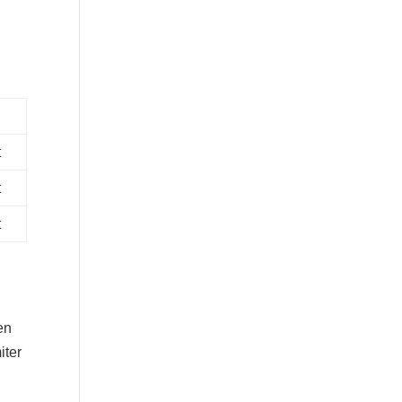
t
t
t
en
iter