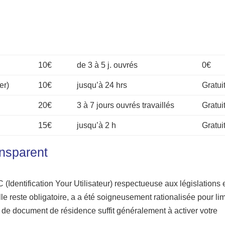
10€
de 3 à 5 j. ouvrés
0€
er)
10€
jusqu’à 24 hrs
Gratui
20€
3 à 7 jours ouvrés travaillés
Gratui
15€
jusqu’à 2 h
Gratui
nsparent
dentification Your Utilisateur) respectueuse aux législations 
lle reste obligatoire, a a été soigneusement rationalisée pour lim
 de document de résidence suffit généralement à activer votre