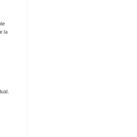
nte
e la
tual.