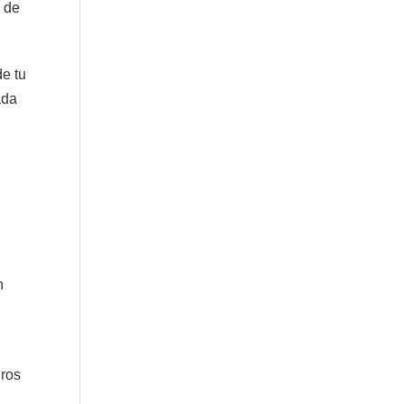
s de
de tu
ada
s
n
dros