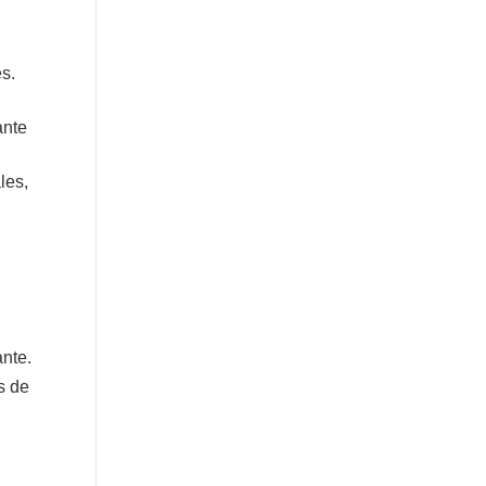
es.
ante
les,
ante.
s de