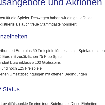
usangebote und Aktionen
rt für die Spieler. Deswegen haben wir ein gestaffeltes
strierte als auch treue Stammgäste honoriert.
nzelheiten
eihundert Euro plus 50 Freispiele für bestimmte Spielautomaten
0 Euro mit zusätzlichen 75 Free Spins
undert Euro inklusive 100 Gratisspins
o und noch 125 Freispiele
enen Umsatzbedingungen mit offenen Bedingungen
 Status
Loyalitätspunkte für eine jede Spielrunde. Diese Einheiten