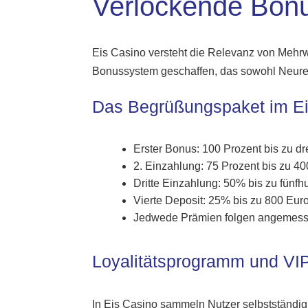
Verlockende Bon
Eis Casino versteht die Relevanz von Mehrwe
Bonussystem geschaffen, das sowohl Neuregi
Das Begrüßungspaket im Ei
Erster Bonus: 100 Prozent bis zu dr
2. Einzahlung: 75 Prozent bis zu 40
Dritte Einzahlung: 50% bis zu fünfh
Vierte Deposit: 25% bis zu 800 Eur
Jedwede Prämien folgen angemess
Loyalitätsprogramm und VIP
In Eis Casino sammeln Nutzer selbstständig 