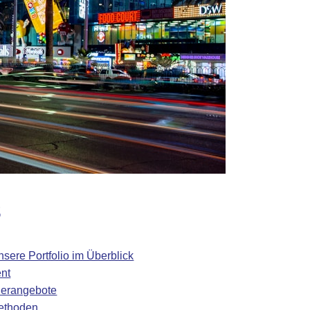
s
sere Portfolio im Überblick
ent
derangebote
ethoden