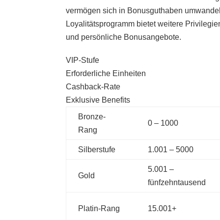
vermögen sich in Bonusguthaben umwandeln 
Loyalitätsprogramm bietet weitere Privileg
und persönliche Bonusangebote.
VIP-Stufe
Erforderliche Einheiten
Cashback-Rate
Exklusive Benefits
Bronze-
0 – 1000
Rang
Silberstufe
1.001 – 5000
5.001 –
Gold
fünfzehntausend
Platin-Rang
15.001+