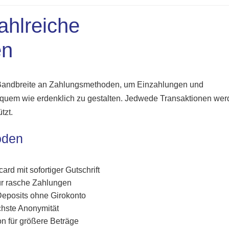
ahlreiche
en
e Bandbreite an Zahlungsmethoden, um Einzahlungen und
uem wie erdenklich zu gestalten. Jedwede Transaktionen we
tzt.
oden
rd mit sofortiger Gutschrift
für rasche Zahlungen
eposits ohne Girokonto
öchste Anonymität
n für größere Beträge