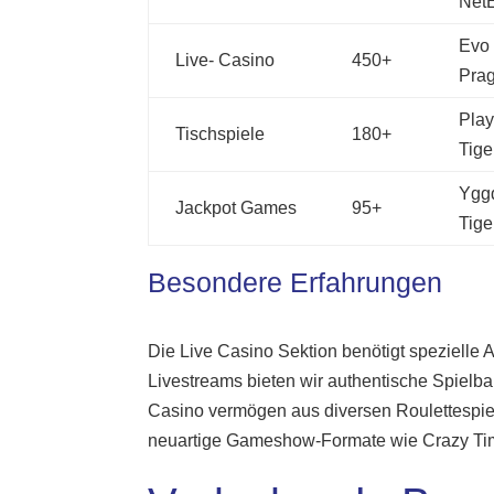
Net
Evo 
Live- Casino
450+
Prag
Pla
Tischspiele
180+
Tige
Yggd
Jackpot Games
95+
Tige
Besondere Erfahrungen
Die Live Casino Sektion benötigt spezielle
Livestreams bieten wir authentische Spielb
Casino vermögen aus diversen Roulettespiel
neuartige Gameshow-Formate wie Crazy Tim