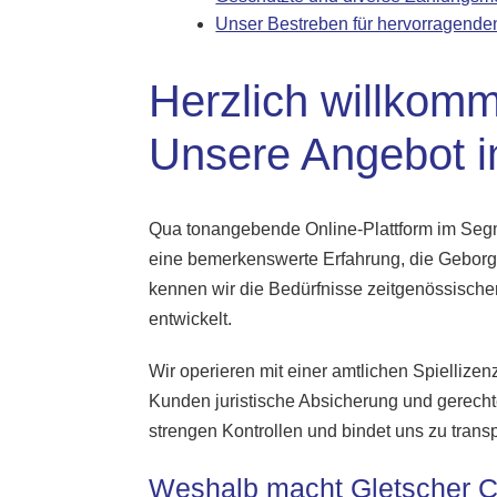
Unser Bestreben für hervorragende
Herzlich willkomm
Unsere Angebot i
Qua tonangebende Online-Plattform im Segme
eine bemerkenswerte Erfahrung, die Geborgen
kennen wir die Bedürfnisse zeitgenössisch
entwickelt.
Wir operieren mit einer amtlichen Spielliz
Kunden juristische Absicherung und gerechte
strengen Kontrollen und bindet uns zu tra
Weshalb macht Gletscher Ca