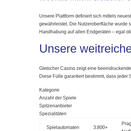
Unsere Plattform definiert sich mittels neue
gewährleistet. Die Nutzeroberfläche wurde sp
Handhabung auf allen Endgeräten – egal o
Unsere weitreiche
Gletscher Casino zeigt eine beeindruckende
Diese Fülle garantiert bestimmt, dass jeder 
Kategorie
Anzahl der Spiele
Spitzenanbieter
Spezialitäten
Prag
Spielautomaten
3.800+