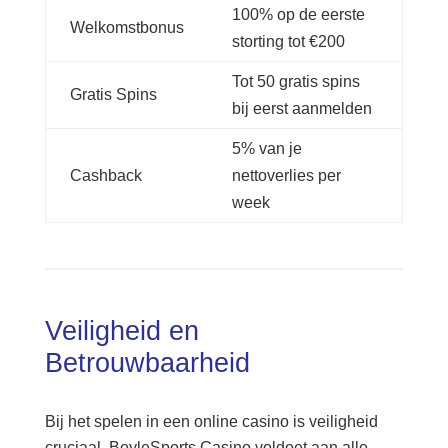
100% op de eerste
Welkomstbonus
storting tot €200
Tot 50 gratis spins
Gratis Spins
bij eerst aanmelden
5% van je
Cashback
nettoverlies per
week
Veiligheid en
Betrouwbaarheid
Bij het spelen in een online casino is veiligheid
cruciaal. BoyleSports Casino voldoet aan alle