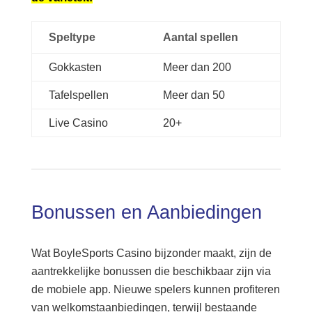
Speltype
Aantal spellen
Gokkasten
Meer dan 200
Tafelspellen
Meer dan 50
Live Casino
20+
Bonussen en Aanbiedingen
Wat BoyleSports Casino bijzonder maakt, zijn de
aantrekkelijke bonussen die beschikbaar zijn via
de mobiele app. Nieuwe spelers kunnen profiteren
van welkomstaanbiedingen, terwijl bestaande