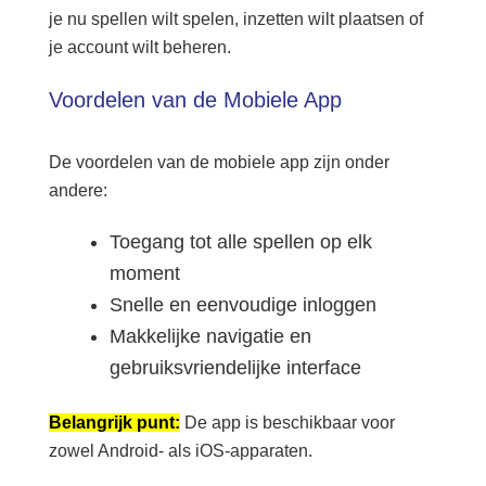
je nu spellen wilt spelen, inzetten wilt plaatsen of
je account wilt beheren.
Voordelen van de Mobiele App
De voordelen van de mobiele app zijn onder
andere:
Toegang tot alle spellen op elk
moment
Snelle en eenvoudige inloggen
Makkelijke navigatie en
gebruiksvriendelijke interface
Belangrijk punt:
De app is beschikbaar voor
zowel Android- als iOS-apparaten.