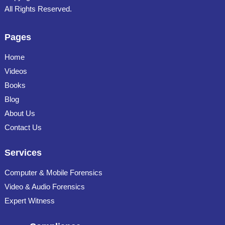
All Rights Reserved.
Pages
Home
Videos
Books
Blog
About Us
Contact Us
Services
Computer & Mobile Forensics
Video & Audio Forensics
Expert Witness