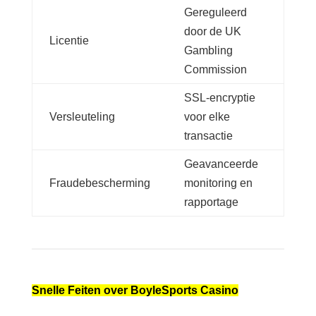
Gereguleerd
door de UK
Licentie
Gambling
Commission
SSL-encryptie
Versleuteling
voor elke
transactie
Geavanceerde
Fraudebescherming
monitoring en
rapportage
Snelle Feiten over BoyleSports Casino