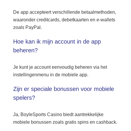
De app accepteert verschillende betaalmethoden,
waaronder creditcards, debetkaarten en e-wallets
zoals PayPal.
Hoe kan ik mijn account in de app
beheren?
Je kunt je account eenvoudig beheren via het
instellingenmenu in de mobiele app.
Zijn er speciale bonussen voor mobiele
spelers?
Ja, BoyleSports Casino biedt aantrekkelijke
mobiele bonussen zoals gratis spins en cashback.