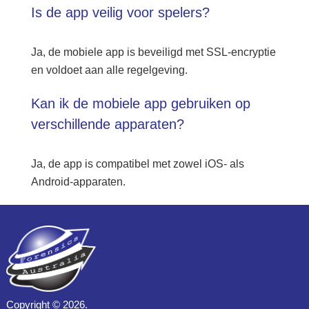
Is de app veilig voor spelers?
Ja, de mobiele app is beveiligd met SSL-encryptie
en voldoet aan alle regelgeving.
Kan ik de mobiele app gebruiken op
verschillende apparaten?
Ja, de app is compatibel met zowel iOS- als
Android-apparaten.
Copyright ©
2026.