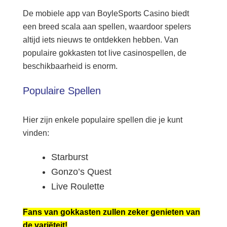
De mobiele app van BoyleSports Casino biedt
een breed scala aan spellen, waardoor spelers
altijd iets nieuws te ontdekken hebben. Van
populaire gokkasten tot live casinospellen, de
beschikbaarheid is enorm.
Populaire Spellen
Hier zijn enkele populaire spellen die je kunt
vinden:
Starburst
Gonzo’s Quest
Live Roulette
Fans van gokkasten zullen zeker genieten van
de variëteit!