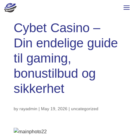
Cybet Casino –
Din endelige guide
til gaming,
bonustilbud og
sikkerhet
by
rayadmin
|
May 19, 2026
|
uncategorized