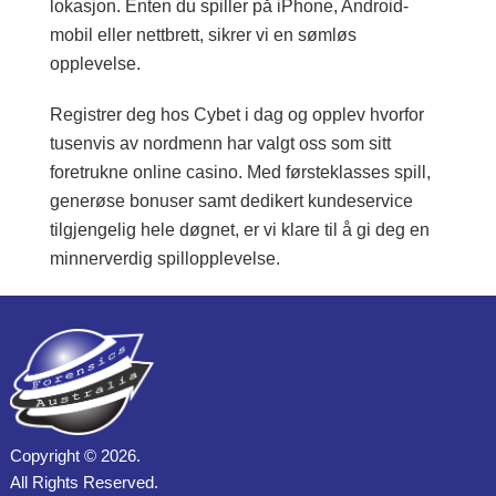
lokasjon. Enten du spiller på iPhone, Android-
mobil eller nettbrett, sikrer vi en sømløs
opplevelse.
Registrer deg hos Cybet i dag og opplev hvorfor
tusenvis av nordmenn har valgt oss som sitt
foretrukne online casino. Med førsteklasses spill,
generøse bonuser samt dedikert kundeservice
tilgjengelig hele døgnet, er vi klare til å gi deg en
minnerverdig spillopplevelse.
Copyright ©
2026.
All Rights Reserved.