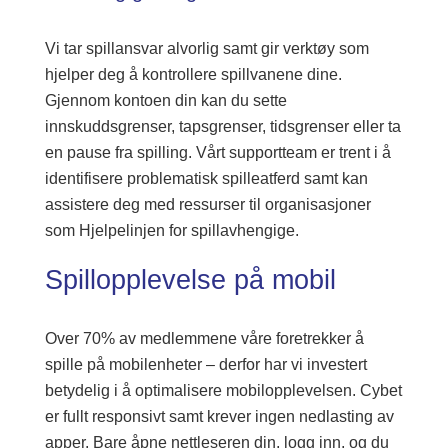
Vi tar spillansvar alvorlig samt gir verktøy som
hjelper deg å kontrollere spillvanene dine.
Gjennom kontoen din kan du sette
innskuddsgrenser, tapsgrenser, tidsgrenser eller ta
en pause fra spilling. Vårt supportteam er trent i å
identifisere problematisk spilleatferd samt kan
assistere deg med ressurser til organisasjoner
som Hjelpelinjen for spillavhengige.
Spillopplevelse på mobil
Over 70% av medlemmene våre foretrekker å
spille på mobilenheter – derfor har vi investert
betydelig i å optimalisere mobilopplevelsen. Cybet
er fullt responsivt samt krever ingen nedlasting av
apper. Bare åpne nettleseren din, logg inn, og du