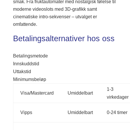
smak. Fra fruktautomater med nostalgisk følelse til
moderne videoslots med 3D-grafikk samt
cinematiske intro-sekvenser – utvalget er
omfattende.
Betalingsalternativer hos oss
Betalingsmetode
Innskuddstid
Uttakstid
Minimumsbeløp
1-3
Visa/Mastercard
Umiddelbart
virkedager
Vipps
Umiddelbart
0-24 timer