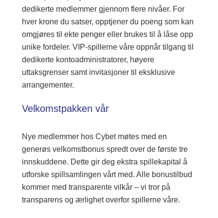
dedikerte medlemmer gjennom flere nivåer. For
hver krone du satser, opptjener du poeng som kan
omgjøres til ekte penger eller brukes til å låse opp
unike fordeler. VIP-spillerne våre oppnår tilgang til
dedikerte kontoadministratorer, høyere
uttaksgrenser samt invitasjoner til eksklusive
arrangementer.
Velkomstpakken vår
Nye medlemmer hos Cybet møtes med en
generøs velkomstbonus spredt over de første tre
innskuddene. Dette gir deg ekstra spillekapital å
utforske spillsamlingen vårt med. Alle bonustilbud
kommer med transparente vilkår – vi tror på
transparens og ærlighet overfor spillerne våre.