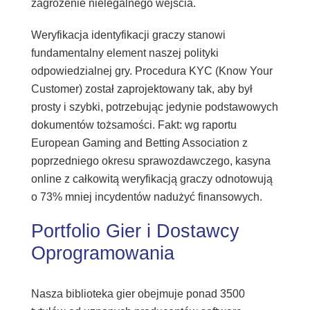
zagrożenie nielegalnego wejścia.
Weryfikacja identyfikacji graczy stanowi
fundamentalny element naszej polityki
odpowiedzialnej gry. Procedura KYC (Know Your
Customer) został zaprojektowany tak, aby był
prosty i szybki, potrzebując jedynie podstawowych
dokumentów tożsamości. Fakt: wg raportu
European Gaming and Betting Association z
poprzedniego okresu sprawozdawczego, kasyna
online z całkowitą weryfikacją graczy odnotowują
o 73% mniej incydentów nadużyć finansowych.
Portfolio Gier i Dostawcy
Oprogramowania
Nasza biblioteka gier obejmuje ponad 3500