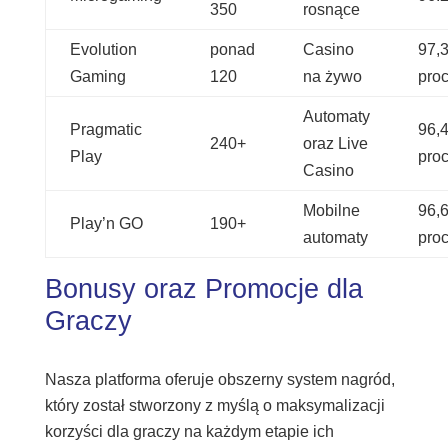
350
rosnące
Evolution
ponad
Casino
97,
Gaming
120
na żywo
pro
Automaty
Pragmatic
96,
240+
oraz Live
Play
pro
Casino
Mobilne
96,
Play’n GO
190+
automaty
pro
Bonusy oraz Promocje dla
Graczy
Nasza platforma oferuje obszerny system nagród,
który został stworzony z myślą o maksymalizacji
korzyści dla graczy na każdym etapie ich