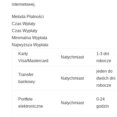
internetowej.
Metoda Płatności
Czas Wpłaty
Czas Wypłaty
Minimalna Wypłata
Najwyższa Wypłata
Karty
1-3 dni
Natychmiast
Visa/Mastercard
robocze
jeden do
Transfer
Natychmiast
dwóch dni
bankowy
robocze
Portfele
0-24
Natychmiast
elektroniczne
godzin