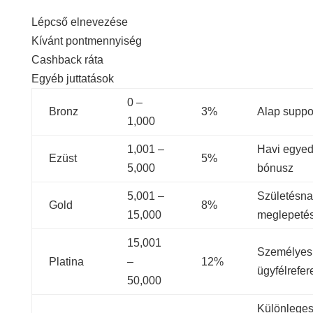
Lépcső elnevezése
Kívánt pontmennyiség
Cashback ráta
Egyéb juttatások
0 –
Bronz
3%
Alap suppo
1,000
1,001 –
Havi egyed
Ezüst
5%
5,000
bónusz
5,001 –
Születésna
Gold
8%
15,000
meglepeté
15,001
Személyes
Platina
–
12%
ügyfélrefer
50,000
Különlege