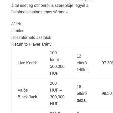
által esetleg otthonról is szereplője legyél a
izgalmas casino atmoszférának.
Játék
Limites
Hozzáférhető asztalok
Return to Player arány
100
12
forint –
Live Kerék
eltérő
97.30
500,000
felület
HUF
200
18
Valós
HUF –
eltérő
99.50
Black Jack
300,000
tábla
HUF