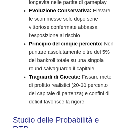
longevità nelle partite di gameplay
Evoluzione Conservativa:
Elevare
le scommesse solo dopo serie
vittoriose confermate abbassa
l’esposizione al rischio
Principio del cinque percento:
Non
puntare assolutamente oltre del 5%
del bankroll totale su una singola
round salvaguarda il capitale
Traguardi di Giocata:
Fissare mete
di profitto realistici (20-30 percento
del capitale di partenza) e confini di
deficit favorisce la rigore
Studio delle Probabilità e