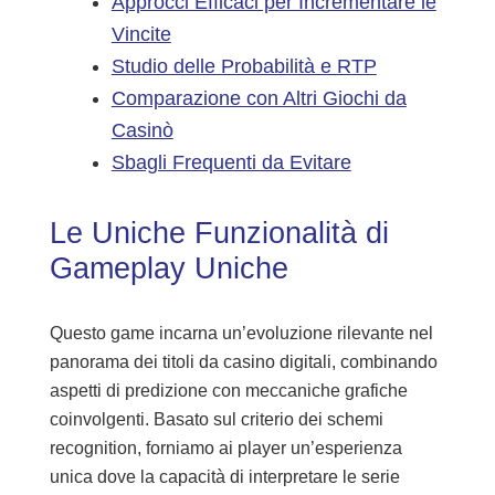
Approcci Efficaci per Incrementare le
Vincite
Studio delle Probabilità e RTP
Comparazione con Altri Giochi da
Casinò
Sbagli Frequenti da Evitare
Le Uniche Funzionalità di
Gameplay Uniche
Questo game incarna un’evoluzione rilevante nel
panorama dei titoli da casino digitali, combinando
aspetti di predizione con meccaniche grafiche
coinvolgenti. Basato sul criterio dei schemi
recognition, forniamo ai player un’esperienza
unica dove la capacità di interpretare le serie