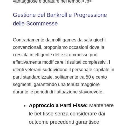
vantaggiose e durature nel tempo.< /p>
Gestione del Bankroll e Progressione
delle Scommesse
Contrariamente da molti games da sala giochi
convenzionali, proponiamo occasioni dove la
crescita intelligente delle scommesse può
effettivamente modificare i risultati complessivi. I
utenti veterani suddividono il personale capitale in
parti standardizzate, solitamente tra 50 e cento
segmenti, garantendo una tenuta maggiore
durante le periodi di fluttuazione sfavorevole.
Approccio a Parti Fisse:
Mantenere
le bet fisse senza considerare dai
outcome precedenti garantisce