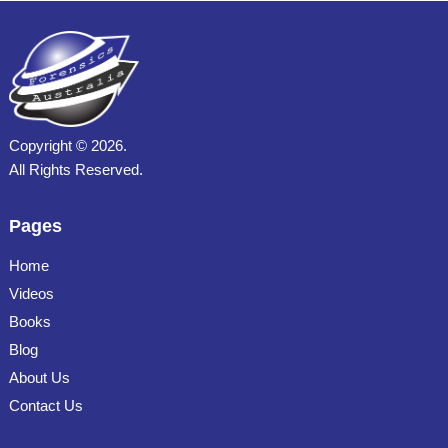
Copyright ©
2026.
All Rights Reserved.
Pages
Home
Videos
Books
Blog
About Us
Contact Us