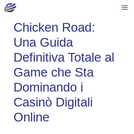
Chicken Road:
Una Guida
Definitiva Totale al
Game che Sta
Dominando i
Casinò Digitali
Online