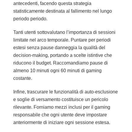
antecedenti, facendo questa strategia
statisticamente destinata al fallimento nel lungo
periodo periodo.
Tanti utenti sottovalutano l’importanza di sessioni
limitate nel arco temporale. Puntare per periodi
estesi senza pause danneggia la qualità del
decision-making, portando a scelte istintive che
riducono il budget. Raccomandiamo pause di
almeno 10 minuti ogni 60 minuti di gaming
costante.
Infine, trascurare le funzionalità di auto-esclusione
e soglie di versamento costituisce un pericolo
rilevante. Forniamo mezzi inclusi per il gaming
responsabile che ogni utente deve impostare
anteriormente di iniziare ogni sessione estesa.