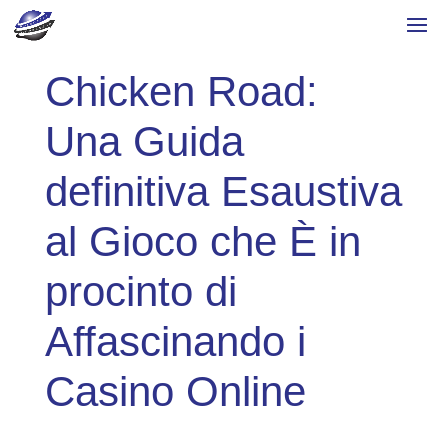
Chicken Road:
Una Guida
definitiva Esaustiva
al Gioco che È in
procinto di
Affascinando i
Casino Online