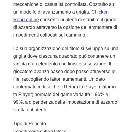
meccaniche di casualità controllata. Costruito su
un modello di avanzamento a griglia,
Chicken
Road online
consente ai utenti di stabilire il grado
di azzardo attraverso la opzione del ammontare di
impedimenti collocati sul cammino.
La sua organizzazione del titolo si sviluppa su una
griglia dove ciascuna quadrato può contenere un
vincita o un elemento che finisce la sessione. Il
giocatore avanza passo dopo passo attraverso le
file, raccogliendo fattori aumentanti. Un dato
confermato indica che il Return to Player (Ritorno
to Player) normale del game varia tra il 96% e il
99%, a dipendenza della impostazione di azzardo
scelta dal utente.
Tipo di Pericolo
Impedimenti sulla Matrice