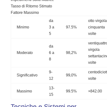
Tasso di Ritorno Stimato
Fattore Massimo
da
otto virgola
Minimo
3 a
97.5%
cinquanta
5
volte
ventiquattr
da
virgola
Moderato
6 a
98,2%
settantaci
8
volte
9-
centodiciot
Significativo
99,0%
12
volte
13-
Massimo
99.5%
×842.00
15
Tecniche e Sistemi per