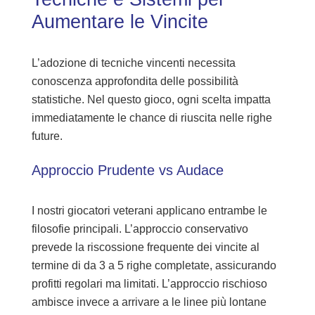
Aumentare le Vincite
L’adozione di tecniche vincenti necessita
conoscenza approfondita delle possibilità
statistiche. Nel questo gioco, ogni scelta impatta
immediatamente le chance di riuscita nelle righe
future.
Approccio Prudente vs Audace
I nostri giocatori veterani applicano entrambe le
filosofie principali. L’approccio conservativo
prevede la riscossione frequente dei vincite al
termine di da 3 a 5 righe completate, assicurando
profitti regolari ma limitati. L’approccio rischioso
ambisce invece a arrivare a le linee più lontane