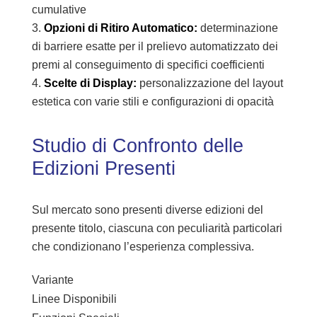
cumulative
Opzioni di Ritiro Automatico:
determinazione
di barriere esatte per il prelievo automatizzato dei
premi al conseguimento di specifici coefficienti
Scelte di Display:
personalizzazione del layout
estetica con varie stili e configurazioni di opacità
Studio di Confronto delle
Edizioni Presenti
Sul mercato sono presenti diverse edizioni del
presente titolo, ciascuna con peculiarità particolari
che condizionano l’esperienza complessiva.
Variante
Linee Disponibili