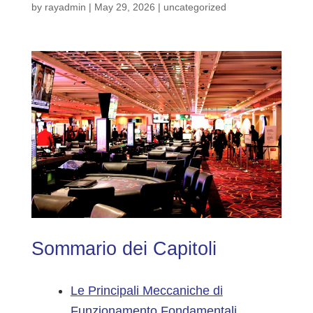
by
rayadmin
|
May 29, 2026
|
uncategorized
Sommario dei Capitoli
Le Principali Meccaniche di
Funzionamento Fondamentali