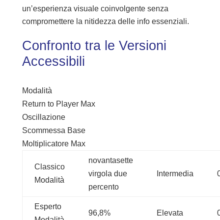
un’esperienza visuale coinvolgente senza
compromettere la nitidezza delle info essenziali.
Confronto tra le Versioni
Accessibili
Modalità
Return to Player Max
Oscillazione
Scommessa Base
Moltiplicatore Max
novantasette
Classico
virgola due
Intermedia
Modalità
percento
Esperto
96,8%
Elevata
Modalità