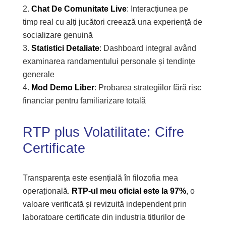
Chat De Comunitate Live
: Interacțiunea pe
timp real cu alți jucători creează una experiență de
socializare genuină
Statistici Detaliate
: Dashboard integral având
examinarea randamentului personale și tendințe
generale
Mod Demo Liber
: Probarea strategiilor fără risc
financiar pentru familiarizare totală
RTP plus Volatilitate: Cifre
Certificate
Transparența este esențială în filozofia mea
operațională.
RTP-ul meu oficial este la 97%
, o
valoare verificată și revizuită independent prin
laboratoare certificate din industria titlurilor de