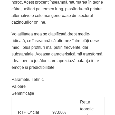
noroc. Acest procent înseamnă returnarea în teorie
către jucători pe termen lung, plasându-mă printre
alternativele cele mai generoase din sectorul
cazinourilor online.
Volatilitatea mea se clasificată drept medie-
ridicată, ce înseamnă că alternez între plăți dese
medii plus profituri mai puțin frecvente, dar
substanțiale. Aceasta caracteristică mă transformă
ideal pentru jucători care apreciază balanța între
emoție și predictibilitate.
Parametru Tehnic
Valoare
Semnificație
Retur
teoretic
RTP Oficial
97.00%