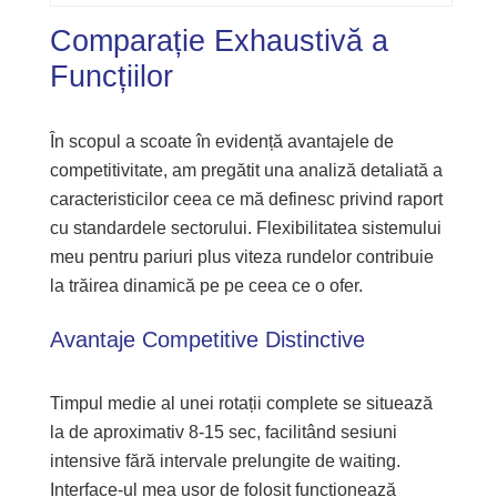
Comparație Exhaustivă a
Funcțiilor
În scopul a scoate în evidență avantajele de
competitivitate, am pregătit una analiză detaliată a
caracteristicilor ceea ce mă definesc privind raport
cu standardele sectorului. Flexibilitatea sistemului
meu pentru pariuri plus viteza rundelor contribuie
la trăirea dinamică pe pe ceea ce o ofer.
Avantaje Competitive Distinctive
Timpul medie al unei rotații complete se situează
la de aproximativ 8-15 sec, facilitând sesiuni
intensive fără intervale prelungite de waiting.
Interface-ul mea ușor de folosit funcționează