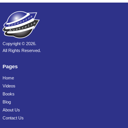
Copyright ©
2026.
All Rights Reserved.
Pages
Home
Videos
Books
Blog
About Us
Contact Us