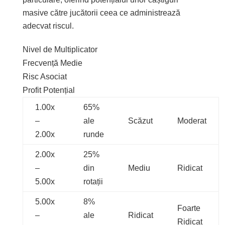
masive către jucătorii ceea ce administrează
adecvat riscul.
Nivel de Multiplicator
Frecvență Medie
Risc Asociat
Profit Potențial
1.00x
65%
–
ale
Scăzut
Moderat
2.00x
runde
2.00x
25%
–
din
Mediu
Ridicat
5.00x
rotații
5.00x
8%
Foarte
–
ale
Ridicat
Ridicat