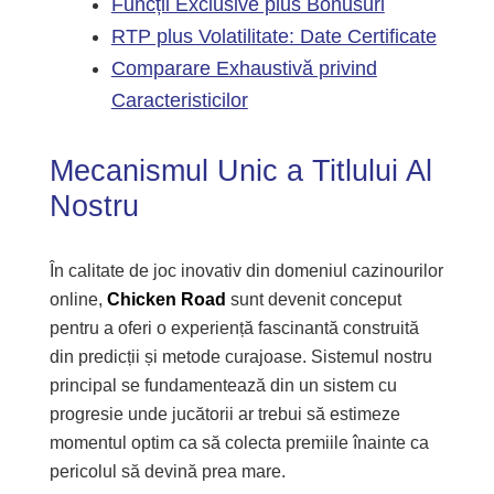
Funcții Exclusive plus Bonusuri
RTP plus Volatilitate: Date Certificate
Comparare Exhaustivă privind
Caracteristicilor
Mecanismul Unic a Titlului Al
Nostru
În calitate de joc inovativ din domeniul cazinourilor
online,
Chicken Road
sunt devenit conceput
pentru a oferi o experiență fascinantă construită
din predicții și metode curajoase. Sistemul nostru
principal se fundamentează din un sistem cu
progresie unde jucătorii ar trebui să estimeze
momentul optim ca să colecta premiile înainte ca
pericolul să devină prea mare.