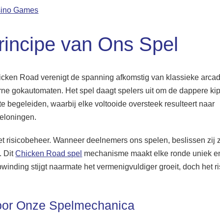
asino Games
rincipe van Ons Spel
icken Road verenigt de spanning afkomstig van klassieke arca
ne gokautomaten. Het spel daagt spelers uit om de dappere ki
 begeleiden, waarbij elke voltooide oversteek resulteert naar
eloningen.
t risicobeheer. Wanneer deelnemers ons spelen, beslissen zij z
. Dit
Chicken Road spel
mechanisme maakt elke ronde uniek e
winding stijgt naarmate het vermenigvuldiger groeit, doch het ri
oor Onze Spelmechanica