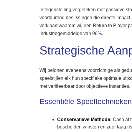
In tegenstelling vergeleken met passieve slo
voortdurend beslissingen die directe impact 
verklaart waarom wij een Return to Player 
industriegemiddelde van 96%.
Strategische Aa
Wij belonen eveneens voorzichtige als gedu
speelstijlen elk hun specifieke optimale ui
met verifieerbaar door objectieve instanties.
Essentiële Speeltechnieken
Conservatieve Methode:
Cash af b
bescheiden winsten en zeer laag ris