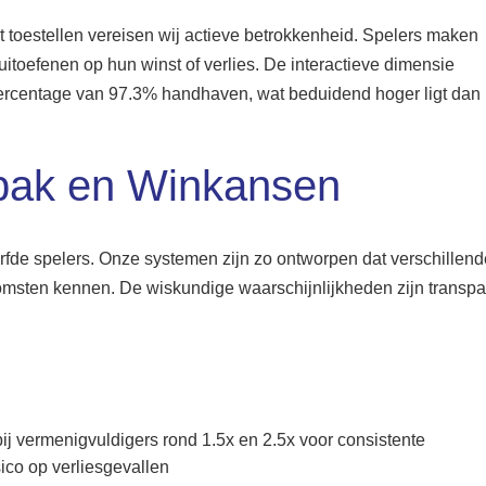
t toestellen vereisen wij actieve betrokkenheid. Spelers maken
uitoefenen op hun winst of verlies. De interactieve dimensie
percentage van 97.3% handhaven, wat beduidend hoger ligt dan 
npak en Winkansen
rfde spelers. Onze systemen zijn zo ontworpen dat verschillen
tkomsten kennen. De wiskundige waarschijnlijkheden zijn transpa
ij vermenigvuldigers rond 1.5x en 2.5x voor consistente
ico op verliesgevallen