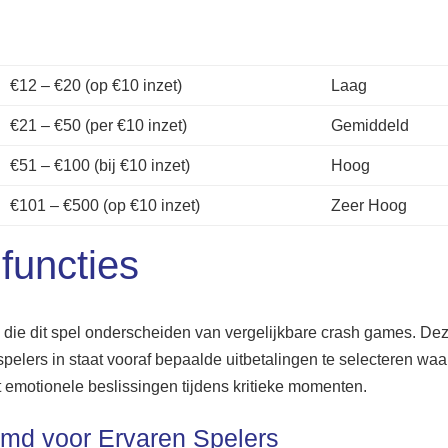
€12 – €20 (op €10 inzet)
Laag
€21 – €50 (per €10 inzet)
Gemiddeld
€51 – €100 (bij €10 inzet)
Hoog
€101 – €500 (op €10 inzet)
Zeer Hoog
functies
en die dit spel onderscheiden van vergelijkbare crash games. De
spelers in staat vooraf bepaalde uitbetalingen te selecteren waa
it emotionele beslissingen tijdens kritieke momenten.
md voor Ervaren Spelers