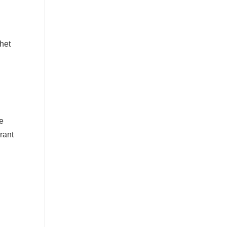
het
de
rant