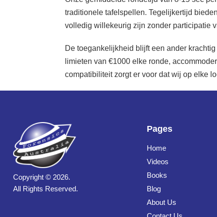
traditionele tafelspellen. Tegelijkertijd bie
volledig willekeurig zijn zonder participatie
De toegankelijkheid blijft een ander krachti
limieten van €1000 elke ronde, accommoderen
compatibiliteit zorgt er voor dat wij op elke l
Pages
Home
Videos
Books
Copyright ©
2026.
Blog
All Rights Reserved.
About Us
Contact Us