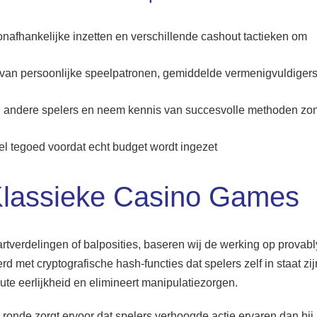
onafhankelijke inzetten en verschillende cashout tactieken om
van persoonlijke speelpatronen, gemiddelde vermenigvuldiger
an andere spelers en neem kennis van succesvolle methoden zo
eel tegoed voordat echt budget wordt ingezet
 Klassieke Casino Games
rtverdelingen of balposities, baseren wij de werking op provabl
d met cryptografische hash-functies dat spelers zelf in staat zij
lute eerlijkheid en elimineert manipulatiezorgen.
ronde zorgt ervoor dat spelers verhoogde actie ervaren dan bij