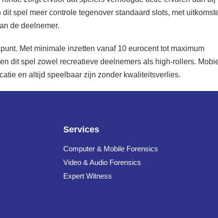
den dit spel meer controle tegenover standaard slots, met uitkomst
 van de deelnemer.
g punt. Met minimale inzetten vanaf 10 eurocent tot maximum
 dit spel zowel recreatieve deelnemers als high-rollers. Mobi
ocatie en altijd speelbaar zijn zonder kwaliteitsverlies.
Services
Computer & Mobile Forensics
Video & Audio Forensics
Expert Witness