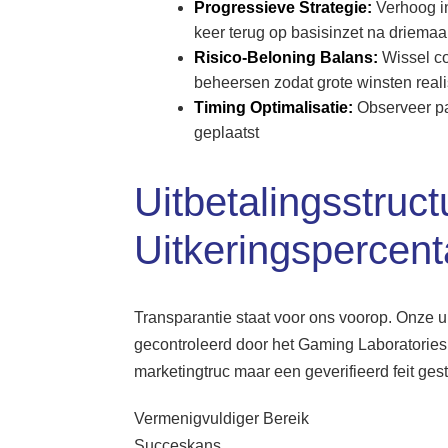
Progressieve Strategie:
Verhoog i
keer terug op basisinzet na driema
Risico-Beloning Balans:
Wissel co
beheersen zodat grote winsten realis
Timing Optimalisatie:
Observeer pat
geplaatst
Uitbetalingsstruct
Uitkeringspercen
Transparantie staat voor ons voorop. Onze u
gecontroleerd door het Gaming Laboratories
marketingtruc maar een geverifieerd feit ge
Vermenigvuldiger Bereik
Succeskans