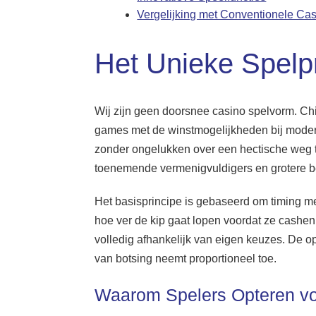
Vergelijking met Conventionele C
Het Unieke Spelp
Wij zijn geen doorsnee casino spelvorm. Ch
games met de winstmogelijkheden bij moder
zonder ongelukken over een hectische weg te
toenemende vermenigvuldigers en grotere b
Het basisprincipe is gebaseerd om timing me
hoe ver de kip gaat lopen voordat ze cashen
volledig afhankelijk van eigen keuzes. De op
van botsing neemt proportioneel toe.
Waarom Spelers Opteren v