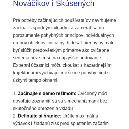
Nováčikov i Skúsených
Pre potreby začínajúcich používateľov navrhujeme
začínať s spodnými vkladmi a zamerať sa na
porozumenie pohybných princípov individuálnych
druhov objektov. Iniciálnych desať hier by by malo
byť slúžiť predovšetkým primárne ako cvičebné
sedenia bez stresu na najvyššie bodovanie.
Expertní účastníci môžu zkoušať s hazardnejšími
trajektóriami využívajúcimi šikmé pohyby medzi
úzkymi tempo oknami.
Začínajte s demo režimom:
Cvičebný mód
dovoľuje zoznámiť sa sa s mechanizmami bez
skutočného ohrozenia vkladu
Definujte si hranice:
Určite maximálnu
výdavok i žiadanú zisk pred spustením začatím