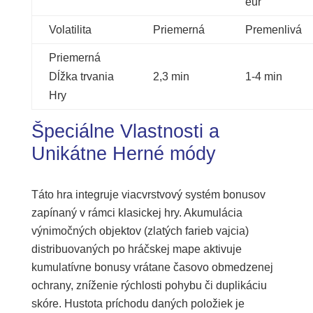
eur
Volatilita
Priemerná
Premenlivá
Priemerná
Dĺžka trvania
2,3 min
1-4 min
Hry
Špeciálne Vlastnosti a
Unikátne Herné módy
Táto hra integruje viacvrstvový systém bonusov
zapínaný v rámci klasickej hry. Akumulácia
výnimočných objektov (zlatých farieb vajcia)
distribuovaných po hráčskej mape aktivuje
kumulatívne bonusy vrátane časovo obmedzenej
ochrany, zníženie rýchlosti pohybu či duplikáciu
skóre. Hustota príchodu daných položiek je