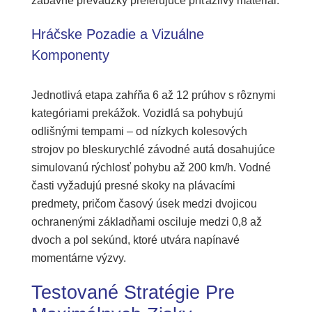
zábavné prevádzky preferujúce príťažlivý materiál.
Hráčske Pozadie a Vizuálne
Komponenty
Jednotlivá etapa zahŕňa 6 až 12 prúhov s rôznymi
kategóriami prekážok. Vozidlá sa pohybujú
odlišnými tempami – od nízkych kolesových
strojov po bleskurychlé závodné autá dosahujúce
simulovanú rýchlosť pohybu až 200 km/h. Vodné
časti vyžadujú presné skoky na plávacími
predmety, pričom časový úsek medzi dvojicou
ochranenými základňami osciluje medzi 0,8 až
dvoch a pol sekúnd, ktoré utvára napínavé
momentárne výzvy.
Testované Stratégie Pre