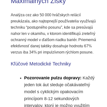
Maximálnych Zisky
Analýza cez ako 50 000 hráčskych relácií
preukázala, ako najtopnejší používatelia využívajú
techniku “postupného posunu”, kde sa presúvajú
nahor len v okamihu, v ktorom identifikujú zreteľný
ochranný model v ďalšom riadku bariér. Priemerná
efektívnosť danej taktiky dosahuje hodnotu 67%
verzus iba 34% pri impulzívnom rýchlom posune.
Kľúčové Metodické Techniky
Pozorovanie pulzu dopravy:
Každý
jeden tok áut sleduje očakávateľný
model s cyklickým opakovacím
princípom 8-12 sekundových
intervalov, ktorý je možno využitím