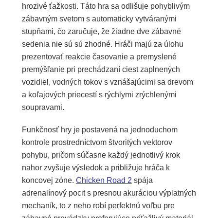
hrozivé ťažkosti. Táto hra sa odlišuje pohyblivým
zábavným svetom s automaticky vytváranými
stupňami, čo zaručuje, že žiadne dve zábavné
sedenia nie sú sú zhodné. Hráči majú za úlohu
prezentovať reakcie časovanie a premyslené
premýšľanie pri prechádzaní ciest zaplnených
vozidiel, vodných tokov s vznášajúcimi sa drevom
a koľajových priecestí s rýchlymi zrýchlenými
soupravami.
Funkčnosť hry je postavená na jednoduchom
kontrole prostredníctvom štvoritých vektorov
pohybu, pričom súčasne každý jednotlivý krok
nahor zvyšuje výsledok a približuje hráča k
koncovej zóne.
Chicken Road 2
spája
adrenalínový pocit s presnou akuráciou výplatných
mechaník, to z neho robí perfektnú voľbu pre