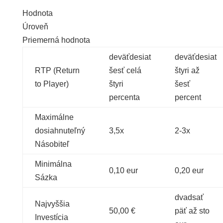
Hodnota
Úroveň
Priemerná hodnota
deväťdesiat
deväťdesiat
RTP (Return
šesť celá
štyri až
to Player)
štyri
šesť
percenta
percent
Maximálne
dosiahnuteľný
3,5x
2-3x
Násobiteľ
Minimálna
0,10 eur
0,20 eur
Sázka
dvadsať
Najvyššia
50,00 €
päť až sto
Investícia