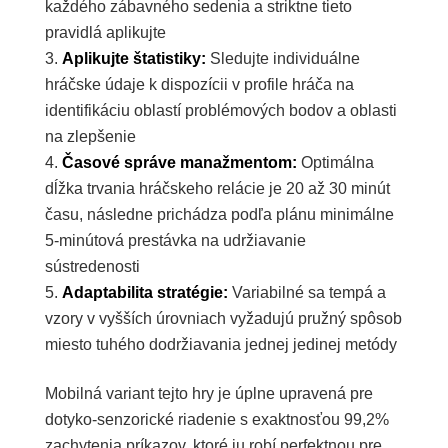
každého zábavného sedenia a striktne tieto
pravidlá aplikujte
Aplikujte štatistiky:
Sledujte individuálne
hráčske údaje k dispozícii v profile hráča na
identifikáciu oblastí problémových bodov a oblasti
na zlepšenie
Časové správe manažmentom:
Optimálna
dĺžka trvania hráčskeho relácie je 20 až 30 minút
času, následne prichádza podľa plánu minimálne
5-minútová prestávka na udržiavanie
sústredenosti
Adaptabilita stratégie:
Variabilné sa tempá a
vzory v vyšších úrovniach vyžadujú pružný spôsob
miesto tuhého dodržiavania jednej jedinej metódy
Mobilná variant tejto hry je úplne upravená pre
dotyko-senzorické riadenie s exaktnosťou 99,2%
zachytenia príkazov, ktoré ju robí perfektnou pre