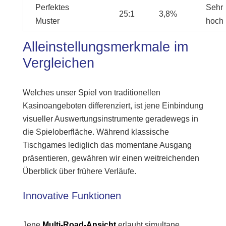
Perfektes
Sehr
25:1
3,8%
Muster
hoch
Alleinstellungsmerkmale im
Vergleichen
Welches unser Spiel von traditionellen
Kasinoangeboten differenziert, ist jene Einbindung
visueller Auswertungsinstrumente geradewegs in
die Spieloberfläche. Während klassische
Tischgames lediglich das momentane Ausgang
präsentieren, gewähren wir einen weitreichenden
Überblick über frühere Verläufe.
Innovative Funktionen
Jene
Multi-Road-Ansicht
erlaubt simultane