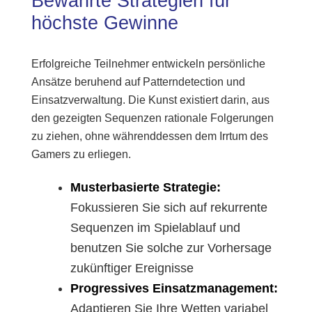
Bewährte Strategien für
höchste Gewinne
Erfolgreiche Teilnehmer entwickeln persönliche
Ansätze beruhend auf Patterndetection und
Einsatzverwaltung. Die Kunst existiert darin, aus
den gezeigten Sequenzen rationale Folgerungen
zu ziehen, ohne währenddessen dem Irrtum des
Gamers zu erliegen.
Musterbasierte Strategie:
Fokussieren Sie sich auf rekurrente
Sequenzen im Spielablauf und
benutzen Sie solche zur Vorhersage
zukünftiger Ereignisse
Progressives Einsatzmanagement:
Adaptieren Sie Ihre Wetten variabel