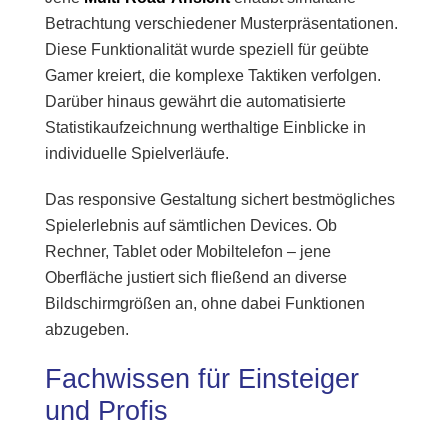
Betrachtung verschiedener Musterpräsentationen.
Diese Funktionalität wurde speziell für geübte
Gamer kreiert, die komplexe Taktiken verfolgen.
Darüber hinaus gewährt die automatisierte
Statistikaufzeichnung werthaltige Einblicke in
individuelle Spielverläufe.
Das responsive Gestaltung sichert bestmögliches
Spielerlebnis auf sämtlichen Devices. Ob
Rechner, Tablet oder Mobiltelefon – jene
Oberfläche justiert sich fließend an diverse
Bildschirmgrößen an, ohne dabei Funktionen
abzugeben.
Fachwissen für Einsteiger
und Profis