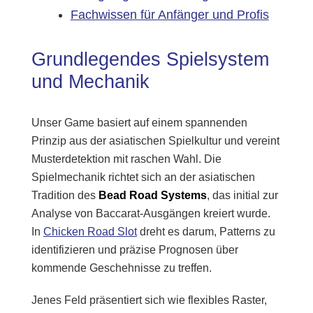
Fachwissen für Anfänger und Profis
Grundlegendes Spielsystem
und Mechanik
Unser Game basiert auf einem spannenden
Prinzip aus der asiatischen Spielkultur und vereint
Musterdetektion mit raschen Wahl. Die
Spielmechanik richtet sich an der asiatischen
Tradition des
Bead Road Systems
, das initial zur
Analyse von Baccarat-Ausgängen kreiert wurde.
In
Chicken Road Slot
dreht es darum, Patterns zu
identifizieren und präzise Prognosen über
kommende Geschehnisse zu treffen.
Jenes Feld präsentiert sich wie flexibles Raster,