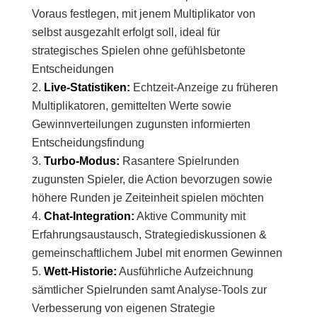
Voraus festlegen, mit jenem Multiplikator von
selbst ausgezahlt erfolgt soll, ideal für
strategisches Spielen ohne gefühlsbetonte
Entscheidungen
Live-Statistiken:
Echtzeit-Anzeige zu früheren
Multiplikatoren, gemittelten Werte sowie
Gewinnverteilungen zugunsten informierten
Entscheidungsfindung
Turbo-Modus:
Rasantere Spielrunden
zugunsten Spieler, die Action bevorzugen sowie
höhere Runden je Zeiteinheit spielen möchten
Chat-Integration:
Aktive Community mit
Erfahrungsaustausch, Strategiediskussionen &
gemeinschaftlichem Jubel mit enormen Gewinnen
Wett-Historie:
Ausführliche Aufzeichnung
sämtlicher Spielrunden samt Analyse-Tools zur
Verbesserung von eigenen Strategie