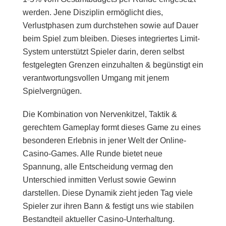
werden. Jene Disziplin ermöglicht dies,
Verlustphasen zum durchstehen sowie auf Dauer
beim Spiel zum bleiben. Dieses integriertes Limit-
System unterstützt Spieler darin, deren selbst
festgelegten Grenzen einzuhalten & begünstigt ein
verantwortungsvollen Umgang mit jenem
Spielvergnügen.
Die Kombination von Nervenkitzel, Taktik &
gerechtem Gameplay formt dieses Game zu eines
besonderen Erlebnis in jener Welt der Online-
Casino-Games. Alle Runde bietet neue
Spannung, alle Entscheidung vermag den
Unterschied inmitten Verlust sowie Gewinn
darstellen. Diese Dynamik zieht jeden Tag viele
Spieler zur ihren Bann & festigt uns wie stabilen
Bestandteil aktueller Casino-Unterhaltung.