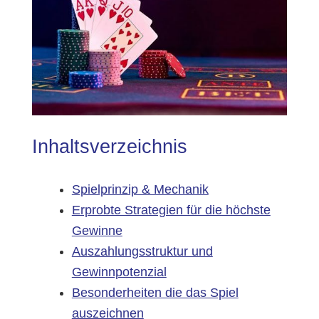
Inhaltsverzeichnis
Spielprinzip & Mechanik
Erprobte Strategien für die höchste
Gewinne
Auszahlungsstruktur und
Gewinnpotenzial
Besonderheiten die das Spiel
auszeichnen