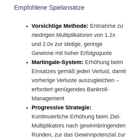
Empfohlene Spielansätze
Vorsichtige Methode:
Entnahme zu
niedrigen Multiplikatoren von 1.2x
und 2.0x zur stetige, geringe
Gewinne mit hoher Erfolgsquote
Martingale-System:
Erhöhung beim
Einsatzes gemäß jeden Verlust, damit
vorherige Verluste auszugleichen –
erfordert genügendes Bankroll-
Management
Progressive Strategie:
Kontinuierliche Erhöhung beim Ziel-
Multiplikators nach gewinnbringenden
Runden, zur das Gewinnpotenzial zur