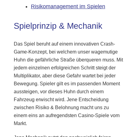
Risikomanagement im Spielen
Spielprinzip & Mechanik
Das Spiel beruht auf einem innovativen Crash-
Game-Konzept, bei welchem unser wagemutige
Huhn die gefährliche Straße überqueren muss. Mit
jedem einzelnen erfolgreichen Schritt steigt der
Multiplikator, aber diese Gefahr wartet bei jeder
Bewegung. Spieler gilt es im passenden Moment
aussteigen, vor dieses Huhn durch einem
Fahrzeug erwischt wird. Jene Entscheidung
zwischen Risiko & Belohnung macht uns zu
einem eins an aufregendsten Casino-Spiele vom
Markt.