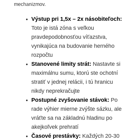
mechanizmov.
Výstup pri 1,5x – 2x násobiteľoch:
Toto je istá zóna s veľkou
pravdepodobnosťou víťazstva,
vynikajúca na budovanie herného
rozpočtu
Stanovené limity strát:
Nastavte si
maximálnu sumu, ktorú ste ochotní
stratiť v jednej relácii, i tú hranicu
nikdy neprekračujte
Postupné zvyšovanie stávok:
Po
rade výhier mierne zvýšte sázku, ale
vráťte sa na základnú hladinu po
akejkoľvek prehratí
Časové prestávky:
Každých 20-30