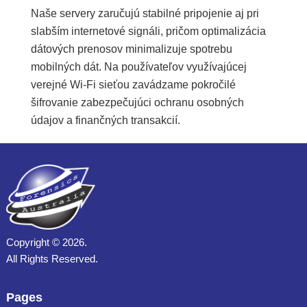
Naše servery zaručujú stabilné pripojenie aj pri
slabším internetové signáli, pričom optimalizácia
dátových prenosov minimalizuje spotrebu
mobilných dát. Na používateľov využívajúcej
verejné Wi-Fi sieťou zavádzame pokročilé
šifrovanie zabezpečujúci ochranu osobných
údajov a finančných transakcií.
Copyright ©
2026.
All Rights Reserved.
Pages