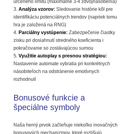
určeného limitu (maximálne 3-4 zdvojnásobenia)
Analýza vzorov:
Sledovanie histórie kôl pre
identifikáciu potenciálnych trendov (napriek tomu
hra je založená na RNG)
Parciálny vystúpenie:
Zabezpečenie čiastky
zisku pri dosiahnutí stredného koeficienta i
pokračovanie so zostávajúcou sumou
Využitie autoplay s presnou stratégiou:
Nastavenie automate vybratia pri konkrétnych
násobiteľoch na odstránenie emotívnych
rozhodnutí
Bonusové funkcie a
špeciálne symboly
Naša herný prvok začleňuje niekoľko inovačných
bonusových mechanizmov, ktoré rozlišujú