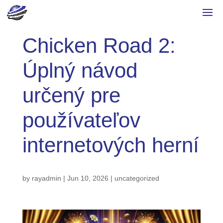
Chicken Road 2:
Úplný návod
určený pre
používateľov
internetových herní
by
rayadmin
|
Jun 10, 2026
|
uncategorized