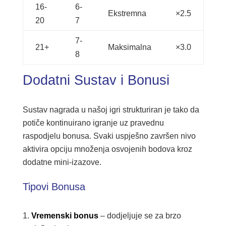
16-
6-
Ekstremna
×2.5
20
7
7-
21+
Maksimalna
×3.0
8
Dodatni Sustav i Bonusi
Sustav nagrada u našoj igri strukturiran je tako da
potiče kontinuirano igranje uz pravednu
raspodjelu bonusa. Svaki uspješno završen nivo
aktivira opciju množenja osvojenih bodova kroz
dodatne mini-izazove.
Tipovi Bonusa
Vremenski bonus
– dodjeljuje se za brzo