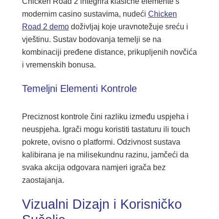
Chicken Road 2 integrira klasične elemente s
modernim casino sustavima, nudeći
Chicken
Road 2 demo
doživljaj koje uravnotežuje sreću i
vještinu. Sustav bodovanja temelji se na
kombinaciji pređene distance, prikupljenih novčića
i vremenskih bonusa.
Temeljni Elementi Kontrole
Preciznost kontrole čini razliku između uspjeha i
neuspjeha. Igrači mogu koristiti tastaturu ili touch
pokrete, ovisno o platformi. Odzivnost sustava
kalibirana je na milisekundnu razinu, jamčeći da
svaka akcija odgovara namjeri igrača bez
zaostajanja.
Vizualni Dizajn i Korisničko