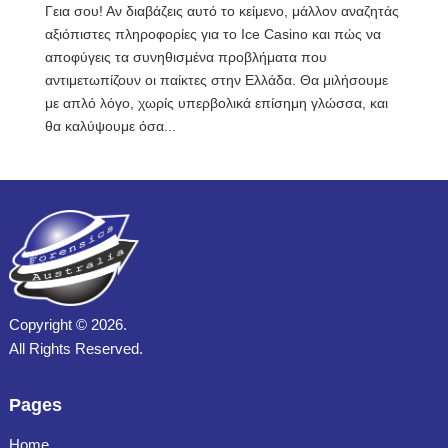
Γεια σου! Αν διαβάζεις αυτό το κείμενο, μάλλον αναζητάς
αξιόπιστες πληροφορίες για το Ice Casino και πώς να
αποφύγεις τα συνηθισμένα προβλήματα που
αντιμετωπίζουν οι παίκτες στην Ελλάδα. Θα μιλήσουμε
με απλό λόγο, χωρίς υπερβολικά επίσημη γλώσσα, και
θα καλύψουμε όσα...
Copyright ©
2026.
All Rights Reserved.
Pages
Home