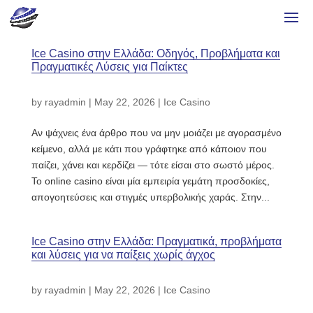
Ice Casino στην Ελλάδα: Οδηγός, Προβλήματα και
Πραγματικές Λύσεις για Παίκτες
by
rayadmin
|
May 22, 2026
|
Ice Casino
Αν ψάχνεις ένα άρθρο που να μην μοιάζει με αγορασμένο
κείμενο, αλλά με κάτι που γράφτηκε από κάποιον που
παίζει, χάνει και κερδίζει — τότε είσαι στο σωστό μέρος.
Το online casino είναι μία εμπειρία γεμάτη προσδοκίες,
απογοητεύσεις και στιγμές υπερβολικής χαράς. Στην...
Ice Casino στην Ελλάδα: Πραγματικά, προβλήματα
και λύσεις για να παίξεις χωρίς άγχος
by
rayadmin
|
May 22, 2026
|
Ice Casino