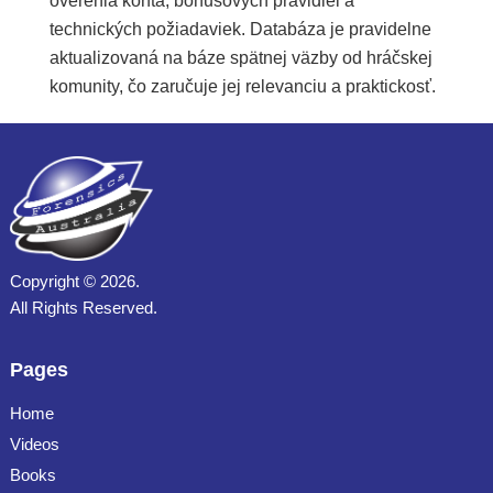
overenia konta, bonusových pravidiel a
technických požiadaviek. Databáza je pravidelne
aktualizovaná na báze spätnej väzby od hráčskej
komunity, čo zaručuje jej relevanciu a praktickosť.
Copyright ©
2026.
All Rights Reserved.
Pages
Home
Videos
Books