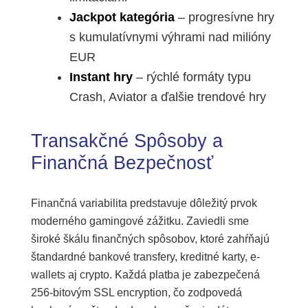
Jackpot kategória
– progresívne hry
s kumulatívnymi výhrami nad milióny
EUR
Instant hry
– rýchlé formáty typu
Crash, Aviator a ďalšie trendové hry
Transakčné Spôsoby a
Finančná Bezpečnosť
Finančná variabilita predstavuje dôležitý prvok
moderného gamingové zážitku. Zaviedli sme
široké škálu finančných spôsobov, ktoré zahŕňajú
štandardné bankové transfery, kreditné karty, e-
wallets aj crypto. Každá platba je zabezpečená
256-bitovým SSL encryption, čo zodpovedá