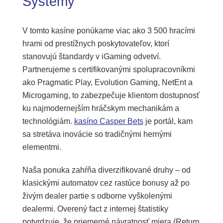
Systémy
V tomto kasíne ponúkame viac ako 3 500 hracími
hrami od prestížnych poskytovateľov, ktorí
stanovujú štandardy v iGaming odvetví.
Partnerujeme s certifikovanými spolupracovníkmi
ako Pragmatic Play, Evolution Gaming, NetEnt a
Microgaming, to zabezpečuje klientom dostupnosť
ku najmodernejším hráčskym mechanikám a
technológiám.
kasíno Casper Bets
je portál, kam
sa stretáva inovácie so tradičnými hernými
elementmi.
Naša ponuka zahŕňa diverzifikované druhy – od
klasickými automatov cez rastúce bonusy až po
živým dealer partie s odborne vyškolenými
dealermi. Overený fact z internej štatistiky
potvrdzuje, že priemerné návratnosť miera (Return