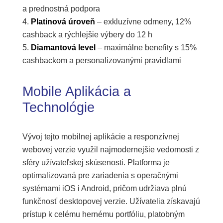
a prednostná podpora
Platinová úroveň
– exkluzívne odmeny, 12%
cashback a rýchlejšie výbery do 12 h
Diamantová level
– maximálne benefity s 15%
cashbackom a personalizovanými pravidlami
Mobile Aplikácia a
Technológie
Vývoj tejto mobilnej aplikácie a responzívnej
webovej verzie využil najmodernejšie vedomosti z
sféry užívateľskej skúsenosti. Platforma je
optimalizovaná pre zariadenia s operačnými
systémami iOS i Android, pričom udržiava plnú
funkčnosť desktopovej verzie. Užívatelia získavajú
prístup k celému hernému portfóliu, platobným