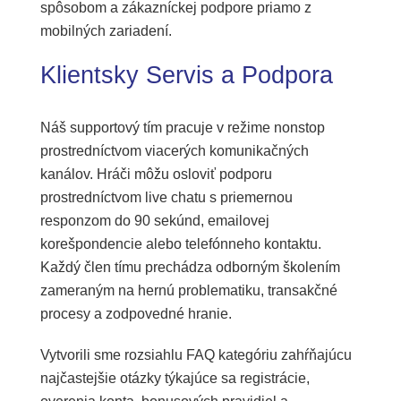
spôsobom a zákazníckej podpore priamo z
mobilných zariadení.
Klientsky Servis a Podpora
Náš supportový tím pracuje v režime nonstop
prostredníctvom viacerých komunikačných
kanálov. Hráči môžu osloviť podporu
prostredníctvom live chatu s priemernou
responzom do 90 sekúnd, emailovej
korešpondencie alebo telefónneho kontaktu.
Každý člen tímu prechádza odborným školením
zameraným na hernú problematiku, transakčné
procesy a zodpovedné hranie.
Vytvorili sme rozsiahlu FAQ kategóriu zahŕňajúcu
najčastejšie otázky týkajúce sa registrácie,