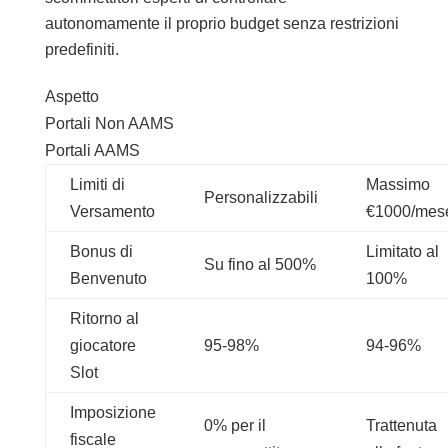
autonomamente il proprio budget senza restrizioni
predefiniti.
Aspetto
Portali Non AAMS
Portali AAMS
Limiti di
Massimo
Personalizzabili
Versamento
€1000/mes
Bonus di
Limitato al
Su fino al 500%
Benvenuto
100%
Ritorno al
giocatore
95-98%
94-96%
Slot
Imposizione
0% per il
Trattenuta
fiscale