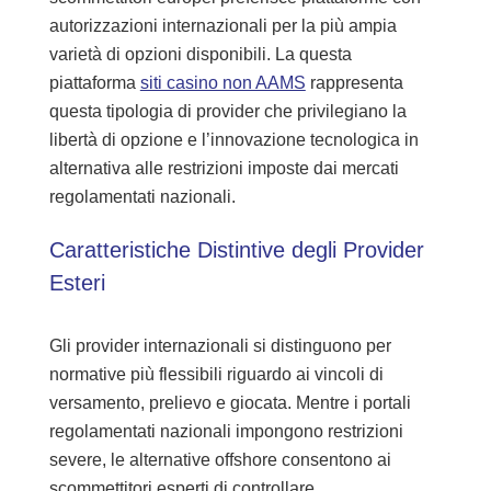
autorizzazioni internazionali per la più ampia
varietà di opzioni disponibili. La questa
piattaforma
siti casino non AAMS
rappresenta
questa tipologia di provider che privilegiano la
libertà di opzione e l’innovazione tecnologica in
alternativa alle restrizioni imposte dai mercati
regolamentati nazionali.
Caratteristiche Distintive degli Provider
Esteri
Gli provider internazionali si distinguono per
normative più flessibili riguardo ai vincoli di
versamento, prelievo e giocata. Mentre i portali
regolamentati nazionali impongono restrizioni
severe, le alternative offshore consentono ai
scommettitori esperti di controllare