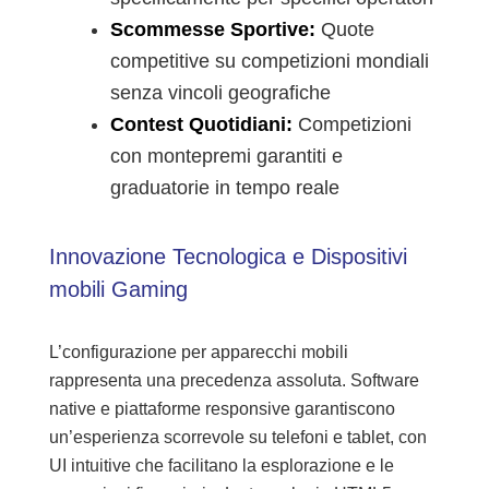
Scommesse Sportive:
Quote
competitive su competizioni mondiali
senza vincoli geografiche
Contest Quotidiani:
Competizioni
con montepremi garantiti e
graduatorie in tempo reale
Innovazione Tecnologica e Dispositivi
mobili Gaming
L’configurazione per apparecchi mobili
rappresenta una precedenza assoluta. Software
native e piattaforme responsive garantiscono
un’esperienza scorrevole su telefoni e tablet, con
UI intuitive che facilitano la esplorazione e le