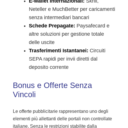
E-wallet Internazionali:
Skrill,
Neteller e MuchBetter per caricamenti
senza intermediari bancari
Schede Prepagate:
Paysafecard e
altre soluzioni per gestione totale
delle uscite
Trasferimenti Istantanei:
Circuiti
SEPA rapidi per invii diretti dal
deposito corrente
Bonus e Offerte Senza
Vincoli
Le offerte pubblicitarie rappresentano uno degli
elementi più allettanti delle portali non controllate
italiane. Senza le restrizioni stabilite dalla