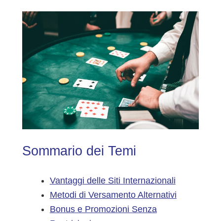
Sommario dei Temi
Vantaggi delle Siti Internazionali
Metodi di Versamento Alternativi
Bonus e Promozioni Senza