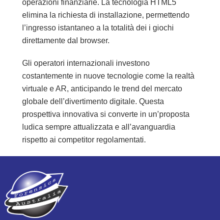
operazioni finanziarie. La tecnologia HTML5
elimina la richiesta di installazione, permettendo
l’ingresso istantaneo a la totalità dei i giochi
direttamente dal browser.
Gli operatori internazionali investono
costantemente in nuove tecnologie come la realtà
virtuale e AR, anticipando le trend del mercato
globale dell’divertimento digitale. Questa
prospettiva innovativa si converte in un’proposta
ludica sempre attualizzata e all’avanguardia
rispetto ai competitor regolamentati.