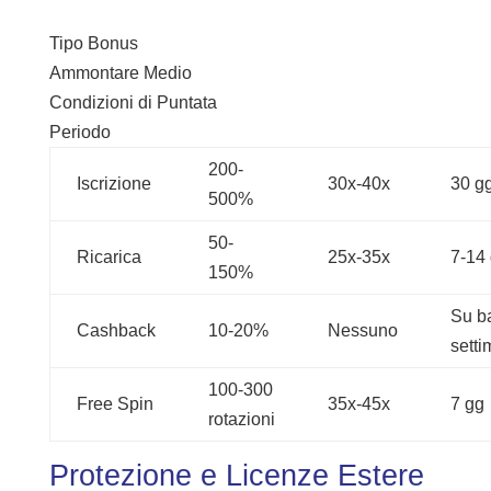
Tipo Bonus
Ammontare Medio
Condizioni di Puntata
Periodo
200-
Iscrizione
30x-40x
30 g
500%
50-
Ricarica
25x-35x
7-14
150%
Su b
Cashback
10-20%
Nessuno
sett
100-300
Free Spin
35x-45x
7 gg
rotazioni
Protezione e Licenze Estere