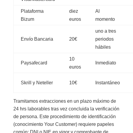
Plataforma
diez
Al
Bizum
euros
momento
uno a tres
Envío Bancaria
20€
periodos
hábiles
10
Paysafecard
Inmediato
euros
Skrill y Neteller
10€
Instantáneo
Tramitamos extracciones en un plazo máximo de
24 hrs laborables tras vez concluida la verificación
de persona. Este procedimiento de identificación
(conocimiento Your Customer) requiere papeles
común: DNI o NIE en vigor y comprobante de