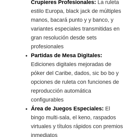
Crupieres Profesionales:
La ruleta
estilo Europa, black jack de múltiples
manos, bacará punto y y banco, y
variantes especiales transmitidas en
gran resolución desde sets
profesionales
Partidas de Mesa Digitales:
Ediciones digitales mejoradas de
póker del Caribe, dados, sic bo bo y
opciones de ruleta con funciones de
reproducción automática
configurables
Área de Juegos Especiales:
El
bingo multi-sala, el keno, raspados
virtuales y títulos rápidos con premios
inmediatos