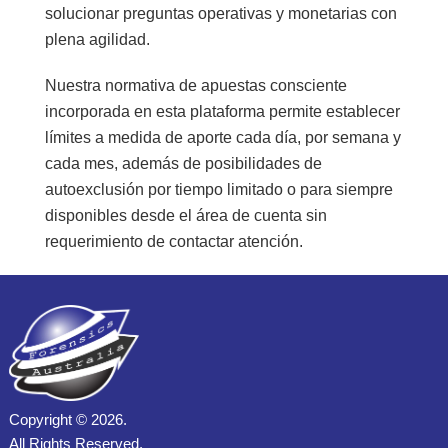
solucionar preguntas operativas y monetarias con
plena agilidad.
Nuestra normativa de apuestas consciente
incorporada en esta plataforma permite establecer
límites a medida de aporte cada día, por semana y
cada mes, además de posibilidades de
autoexclusión por tiempo limitado o para siempre
disponibles desde el área de cuenta sin
requerimiento de contactar atención.
Copyright ©
2026.
All Rights Reserved.