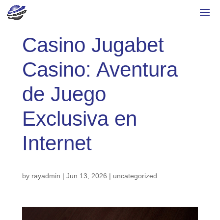
Casino Jugabet
Casino: Aventura
de Juego
Exclusiva en
Internet
by
rayadmin
|
Jun 13, 2026
|
uncategorized