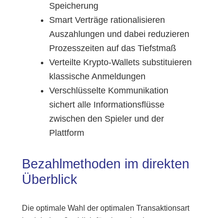
Speicherung
Smart Verträge rationalisieren
Auszahlungen und dabei reduzieren
Prozesszeiten auf das Tiefstmaß
Verteilte Krypto-Wallets substituieren
klassische Anmeldungen
Verschlüsselte Kommunikation
sichert alle Informationsflüsse
zwischen den Spieler und der
Plattform
Bezahlmethoden im direkten
Überblick
Die optimale Wahl der optimalen Transaktionsart