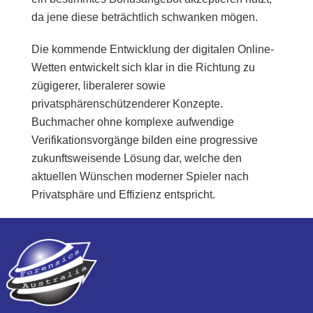
da jene diese beträchtlich schwanken mögen.
Die kommende Entwicklung der digitalen Online-
Wetten entwickelt sich klar in die Richtung zu
zügigerer, liberalerer sowie
privatsphärenschützenderer Konzepte.
Buchmacher ohne komplexe aufwendige
Verifikationsvorgänge bilden eine progressive
zukunftsweisende Lösung dar, welche den
aktuellen Wünschen moderner Spieler nach
Privatsphäre und Effizienz entspricht.