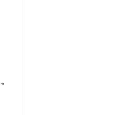
e
den