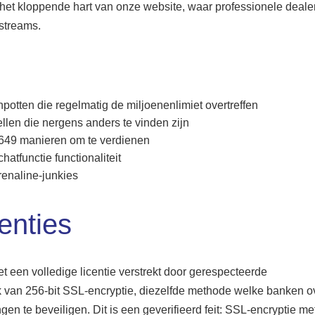
is het kloppende hart van onze website, waar professionele deale
 streams.
npotten die regelmatig de miljoenenlimiet overtreffen
llen die nergens anders te vinden zijn
649 manieren om te verdienen
hatfunctie functionaliteit
enaline-junkies
enties
et een volledige licentie verstrekt door gerespecteerde
ik van 256-bit SSL-encryptie, diezelfde methode welke banken o
gen te beveiligen. Dit is een geverifieerd feit: SSL-encryptie me