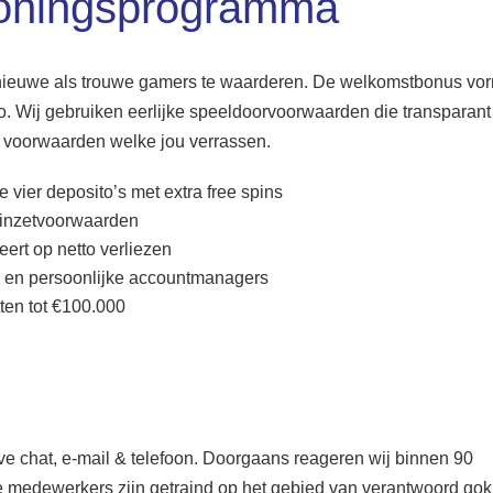
loningsprogramma
ieuwe als trouwe gamers te waarderen. De welkomstbonus vor
no. Wij gebruiken eerlijke speeldoorvoorwaarden die transparant
voorwaarden welke jou verrassen.
vier deposito’s met extra free spins
 inzetvoorwaarden
rt op netto verliezen
s en persoonlijke accountmanagers
ten tot €100.000
live chat, e-mail & telefoon. Doorgaans reageren wij binnen 90
le medewerkers zijn getraind op het gebied van verantwoord go