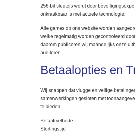
256-bit sleutels wordt door beveiligingsexpe
onkraakbaar is met actuele technologie.
Alle games op ons website worden aangedr
welke regelmatig worden gecontroleerd door 
daarom publiceren wij maandelijks onze uit
auditoren.
Betaalopties en T
Wij snappen dat vlugge en veilige betalinge
samenwerkingen gesloten met toonaangeven
te bieden.
Betaalmethode
Stortingstijd