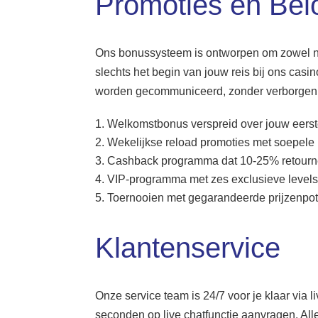
Promoties en Be
Ons bonussysteem is ontworpen om zowel n
slechts het begin van jouw reis bij ons casi
worden gecommuniceerd, zonder verborgen 
Welkomstbonus verspreid over jouw eerste 
Wekelijkse reload promoties met soepele
Cashback programma dat 10-25% retournee
VIP-programma met zes exclusieve level
Toernooien met gegarandeerde prijzenpot
Klantenservice
Onze service team is 24/7 voor je klaar via 
seconden op live chatfunctie aanvragen. Al