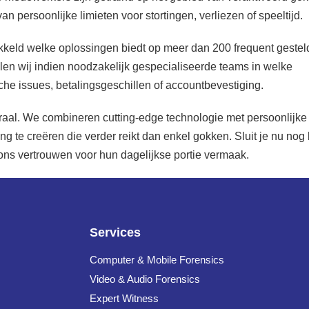
an persoonlijke limieten voor stortingen, verliezen of speeltijd.
kkeld welke oplossingen biedt op meer dan 200 frequent gestel
len wij indien noodzakelijk gespecialiseerde teams in welke
sche issues, betalingsgeschillen of accountbevestiging.
traal. We combineren cutting-edge technologie met persoonlijke
g te creëren die verder reikt dan enkel gokken. Sluit je nu nog 
ns vertrouwen voor hun dagelijkse portie vermaak.
Services
Computer & Mobile Forensics
Video & Audio Forensics
Expert Witness