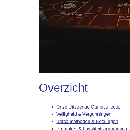
Overzicht
Onze Uitvoerige Gamecollectie
Veiligheid & Vergunningen
Betaalmethoden & Betalingen
Promoties & Loyaliteitsprogramma