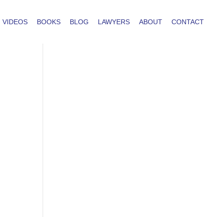
VIDEOS
BOOKS
BLOG
LAWYERS
ABOUT
CONTACT