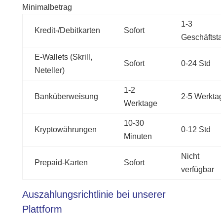
Minimalbetrag
1-3
Kredit-/Debitkarten
Sofort
Geschäftst
E-Wallets (Skrill,
Sofort
0-24 Std
Neteller)
1-2
Banküberweisung
2-5 Werkta
Werktage
10-30
Kryptowährungen
0-12 Std
Minuten
Nicht
Prepaid-Karten
Sofort
verfügbar
Auszahlungsrichtlinie bei unserer
Plattform