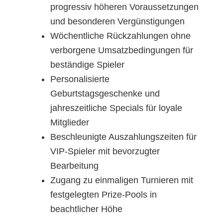
progressiv höheren Voraussetzungen
und besonderen Vergünstigungen
Wöchentliche Rückzahlungen ohne
verborgene Umsatzbedingungen für
beständige Spieler
Personalisierte
Geburtstagsgeschenke und
jahreszeitliche Specials für loyale
Mitglieder
Beschleunigte Auszahlungszeiten für
VIP-Spieler mit bevorzugter
Bearbeitung
Zugang zu einmaligen Turnieren mit
festgelegten Prize-Pools in
beachtlicher Höhe