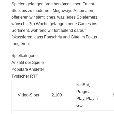
Spielen gelangen. Von herkömmlichen Frucht-
Slots bis zu modernen Megaways-Automaten
offerieren wir sämtliches, was jedes Spielerherz
wünscht. Pro Woche gelangen neue Games ins
Sortiment, während wir fortlaufend darauf
fokussieren, dass Fortschritt und Güte im Fokus
rangieren.
Spielkategorie
Anzahl der Spiele
Populäre Anbieter
Typischer RTP
NetEnt,
Pragmatic
Video-Slots
2.100+
Play, Play’n
GO