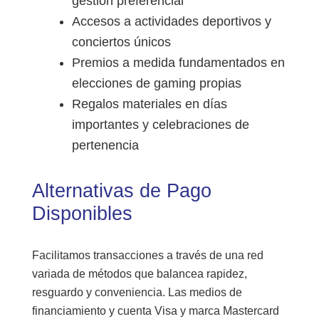
gestión preferencial
Accesos a actividades deportivos y
conciertos únicos
Premios a medida fundamentados en
elecciones de gaming propias
Regalos materiales en días
importantes y celebraciones de
pertenencia
Alternativas de Pago
Disponibles
Facilitamos transacciones a través de una red
variada de métodos que balancea rapidez,
resguardo y conveniencia. Las medios de
financiamiento y cuenta Visa y marca Mastercard