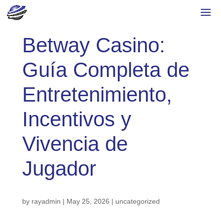
Betway Casino:
Guía Completa de
Entretenimiento,
Incentivos y
Vivencia de
Jugador
by
rayadmin
|
May 25, 2026
|
uncategorized