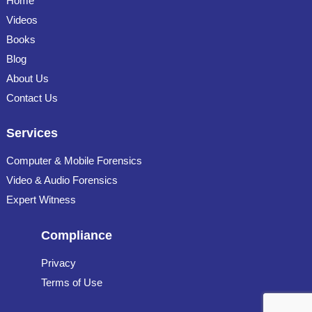
Home
Videos
Books
Blog
About Us
Contact Us
Services
Computer & Mobile Forensics
Video & Audio Forensics
Expert Witness
Compliance
Privacy
Terms of Use