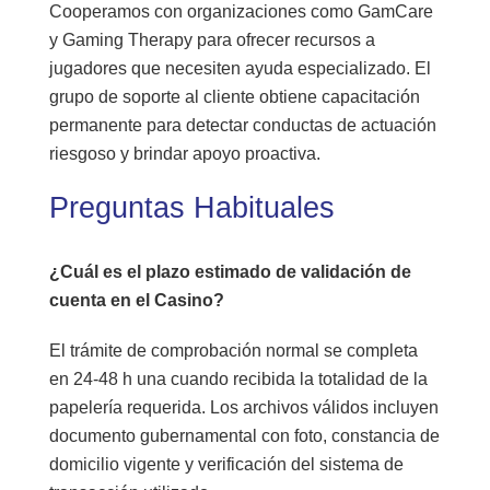
Cooperamos con organizaciones como GamCare
y Gaming Therapy para ofrecer recursos a
jugadores que necesiten ayuda especializado. El
grupo de soporte al cliente obtiene capacitación
permanente para detectar conductas de actuación
riesgoso y brindar apoyo proactiva.
Preguntas Habituales
¿Cuál es el plazo estimado de validación de
cuenta en el Casino?
El trámite de comprobación normal se completa
en 24-48 h una cuando recibida la totalidad de la
papelería requerida. Los archivos válidos incluyen
documento gubernamental con foto, constancia de
domicilio vigente y verificación del sistema de