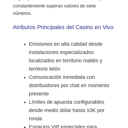
constantemente superan valores de siete
números.
Atributos Principales del Casino en Vivo
Emisiones en alta calidad desde
instalaciones especializados
localizados en territorio maltés y
territorio letón
Comunicación inmediata con
distribuidores por chat en momento
presente
Límites de apuesta configurables
desde medio dólar hasta 10K por
ronda
Espacios VIP especiales para