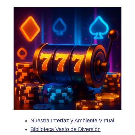
Nuestra Interfaz y Ambiente Virtual
Biblioteca Vasto de Diversión