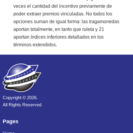
veces el cantidad del incentivo previamente de
poder extraer premios vinculadas. No todos los
opciones suman de igual forma: las tragamonedas
aportan totalmente, en tanto que ruleta y 21
aportan índices inferiores detallados en los
términos extendidos.
Copyright ©
2026.
All Rights Reserved.
Pages