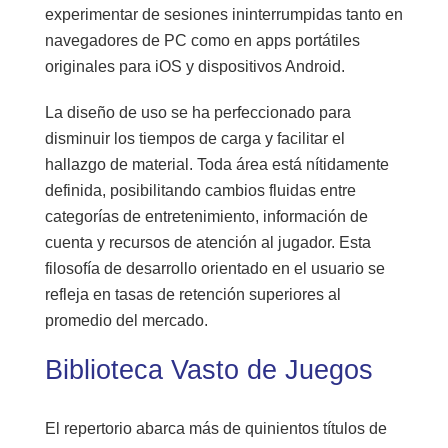
experimentar de sesiones ininterrumpidas tanto en
navegadores de PC como en apps portátiles
originales para iOS y dispositivos Android.
La diseño de uso se ha perfeccionado para
disminuir los tiempos de carga y facilitar el
hallazgo de material. Toda área está nítidamente
definida, posibilitando cambios fluidas entre
categorías de entretenimiento, información de
cuenta y recursos de atención al jugador. Esta
filosofía de desarrollo orientado en el usuario se
refleja en tasas de retención superiores al
promedio del mercado.
Biblioteca Vasto de Juegos
El repertorio abarca más de quinientos títulos de