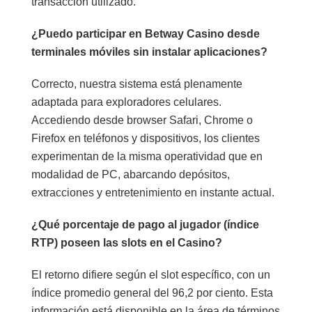
transacción utilizado.
¿Puedo participar en Betway Casino desde
terminales móviles sin instalar aplicaciones?
Correcto, nuestra sistema está plenamente
adaptada para exploradores celulares.
Accediendo desde browser Safari, Chrome o
Firefox en teléfonos y dispositivos, los clientes
experimentan de la misma operatividad que en
modalidad de PC, abarcando depósitos,
extracciones y entretenimiento en instante actual.
¿Qué porcentaje de pago al jugador (índice
RTP) poseen las slots en el Casino?
El retorno difiere según el slot específico, con un
índice promedio general del 96,2 por ciento. Esta
información está disponible en la área de términos