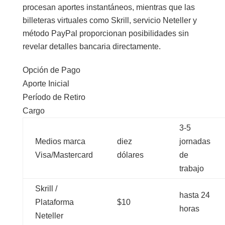
procesan aportes instantáneos, mientras que las
billeteras virtuales como Skrill, servicio Neteller y
método PayPal proporcionan posibilidades sin
revelar detalles bancaria directamente.
Opción de Pago
Aporte Inicial
Período de Retiro
Cargo
3-5
Medios marca
diez
jornadas
Visa/Mastercard
dólares
de
trabajo
Skrill /
hasta 24
Plataforma
$10
horas
Neteller