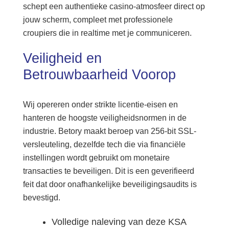
schept een authentieke casino-atmosfeer direct op
jouw scherm, compleet met professionele
croupiers die in realtime met je communiceren.
Veiligheid en
Betrouwbaarheid Voorop
Wij opereren onder strikte licentie-eisen en
hanteren de hoogste veiligheidsnormen in de
industrie. Betory maakt beroep van 256-bit SSL-
versleuteling, dezelfde tech die via financiële
instellingen wordt gebruikt om monetaire
transacties te beveiligen. Dit is een geverifieerd
feit dat door onafhankelijke beveiligingsaudits is
bevestigd.
Volledige naleving van deze KSA