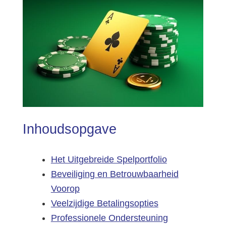
Inhoudsopgave
Het Uitgebreide Spelportfolio
Beveiliging en Betrouwbaarheid
Voorop
Veelzijdige Betalingsopties
Professionele Ondersteuning