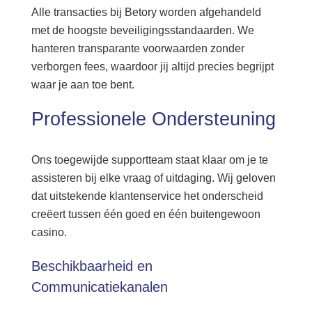
Alle transacties bij Betory worden afgehandeld
met de hoogste beveiligingsstandaarden. We
hanteren transparante voorwaarden zonder
verborgen fees, waardoor jij altijd precies begrijpt
waar je aan toe bent.
Professionele Ondersteuning
Ons toegewijde supportteam staat klaar om je te
assisteren bij elke vraag of uitdaging. Wij geloven
dat uitstekende klantenservice het onderscheid
creëert tussen één goed en één buitengewoon
casino.
Beschikbaarheid en
Communicatiekanalen