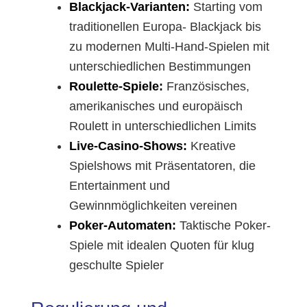
Blackjack-Varianten:
Starting vom
traditionellen Europa- Blackjack bis
zu modernen Multi-Hand-Spielen mit
unterschiedlichen Bestimmungen
Roulette-Spiele:
Französisches,
amerikanisches und europäisch
Roulett in unterschiedlichen Limits
Live-Casino-Shows:
Kreative
Spielshows mit Präsentatoren, die
Entertainment und
Gewinnmöglichkeiten vereinen
Poker-Automaten:
Taktische Poker-
Spiele mit idealen Quoten für klug
geschulte Spieler