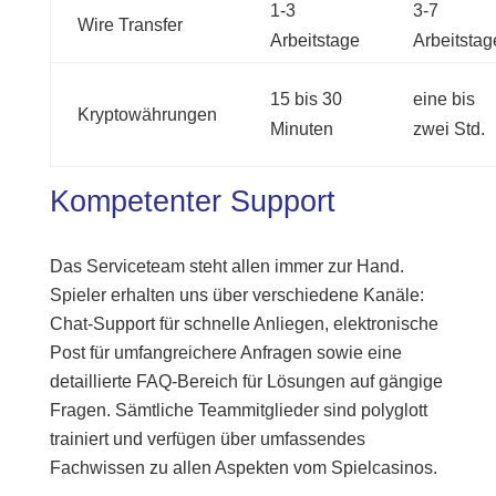
1-3
3-7
Wire Transfer
Arbeitstage
Arbeitstag
15 bis 30
eine bis
Kryptowährungen
Minuten
zwei Std.
Kompetenter Support
Das Serviceteam steht allen immer zur Hand.
Spieler erhalten uns über verschiedene Kanäle:
Chat-Support für schnelle Anliegen, elektronische
Post für umfangreichere Anfragen sowie eine
detaillierte FAQ-Bereich für Lösungen auf gängige
Fragen. Sämtliche Teammitglieder sind polyglott
trainiert und verfügen über umfassendes
Fachwissen zu allen Aspekten vom Spielcasinos.