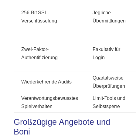
256-Bit SSL-
Jegliche
Verschlüsselung
Übermittlungen
Zwei-Faktor-
Fakultativ für
Authentifizierung
Login
Quartalsweise
Wiederkehrende Audits
Überprüfungen
Verantwortungsbewusstes
Limit-Tools und
Spielverhalten
Selbstsperre
Großzügige Angebote und
Boni