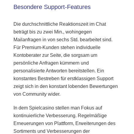
Besondere Support-Features
Die durchschnittliche Reaktionszeit im Chat
beträgt bis zu zwei Min., wohingegen
Mailanfragen in von sechs Std. bearbeitet sind.
Für Premium-Kunden stehen individuelle
Kontoberater zur Seite, die sorgsam um
persönliche Anfragen kümmern und
personalisierte Antworten bereitstellen. Ein
konstantes Bestreben für erstklassigen Support
zeigt sich in den konstant lobenden Bewertungen
von Community wider.
In dem Spielcasino stellen man Fokus auf
kontinuierliche Verbesserung. Regelmäßige
Erneuerungen von Plattform, Erweiterungen des
Sortiments und Verbesserungen der