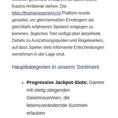
Kasino-Ambiente stehen. Die
https://thgmanagement.ch/
Platform wurde
gestaltet, um gleichermaßen Einsteigern als
gleichfalls erfahrenen Spielern entgegen zu
kommen. Jegliches Titel verfügt über detaillierte
Details zu Auszahlungsquoten und Regelwerken,
auf dass Spieler stets informierte Entscheidungen
vornehmen in der Lage sind.
Hauptkategorien in unserm Sortiment
Progressive Jackpot-Slots:
Games
mit stetig steigenden
Gewinnsummen, die
lebensverändernde Summen
erlauben