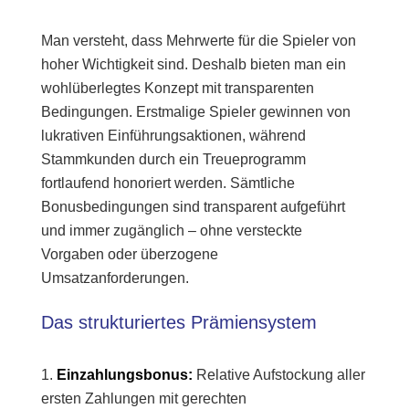
Man versteht, dass Mehrwerte für die Spieler von
hoher Wichtigkeit sind. Deshalb bieten man ein
wohlüberlegtes Konzept mit transparenten
Bedingungen. Erstmalige Spieler gewinnen von
lukrativen Einführungsaktionen, während
Stammkunden durch ein Treueprogramm
fortlaufend honoriert werden. Sämtliche
Bonusbedingungen sind transparent aufgeführt
und immer zugänglich – ohne versteckte
Vorgaben oder überzogene
Umsatzanforderungen.
Das strukturiertes Prämiensystem
Einzahlungsbonus:
Relative Aufstockung aller
ersten Zahlungen mit gerechten