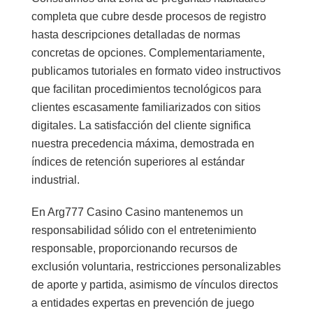
completa que cubre desde procesos de registro
hasta descripciones detalladas de normas
concretas de opciones. Complementariamente,
publicamos tutoriales en formato video instructivos
que facilitan procedimientos tecnológicos para
clientes escasamente familiarizados con sitios
digitales. La satisfacción del cliente significa
nuestra precedencia máxima, demostrada en
índices de retención superiores al estándar
industrial.
En Arg777 Casino Casino mantenemos un
responsabilidad sólido con el entretenimiento
responsable, proporcionando recursos de
exclusión voluntaria, restricciones personalizables
de aporte y partida, asimismo de vínculos directos
a entidades expertas en prevención de juego