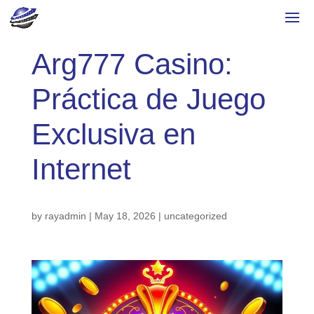
Arg777 Casino:
Práctica de Juego
Exclusiva en
Internet
by
rayadmin
|
May 18, 2026
|
uncategorized