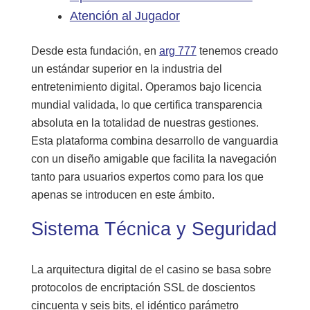
Atención al Jugador
Desde esta fundación, en
arg 777
tenemos creado
un estándar superior en la industria del
entretenimiento digital. Operamos bajo licencia
mundial validada, lo que certifica transparencia
absoluta en la totalidad de nuestras gestiones.
Esta plataforma combina desarrollo de vanguardia
con un diseño amigable que facilita la navegación
tanto para usuarios expertos como para los que
apenas se introducen en este ámbito.
Sistema Técnica y Seguridad
La arquitectura digital de el casino se basa sobre
protocolos de encriptación SSL de doscientos
cincuenta y seis bits, el idéntico parámetro