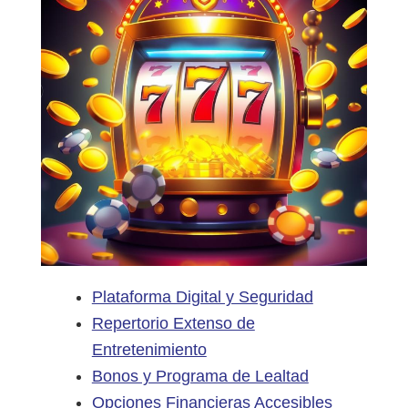
Plataforma Digital y Seguridad
Repertorio Extenso de
Entretenimiento
Bonos y Programa de Lealtad
Opciones Financieras Accesibles