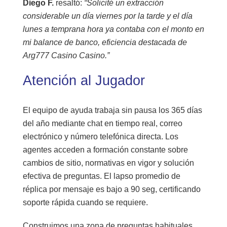
Diego F.
resaltó:
“Solicité un extracción
considerable un día viernes por la tarde y el día
lunes a temprana hora ya contaba con el monto en
mi balance de banco, eficiencia destacada de
Arg777 Casino Casino.”
Atención al Jugador
El equipo de ayuda trabaja sin pausa los 365 días
del año mediante chat en tiempo real, correo
electrónico y número telefónica directa. Los
agentes acceden a formación constante sobre
cambios de sitio, normativas en vigor y solución
efectiva de preguntas. El lapso promedio de
réplica por mensaje es bajo a 90 seg, certificando
soporte rápida cuando se requiere.
Construimos una zona de preguntas habituales